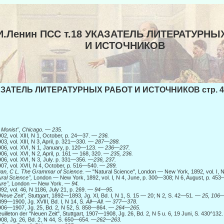
И.Ленин ПСС т.18 УКАЗАТЕЛЬ ЛИТЕРАТУРНЫ
И ИСТОЧНИКОВ
ЗАТЕЛЬ ЛИТЕРАТУРНЫХ РАБОТ И ИСТОЧНИКОВ стр. 4
 Monist", Chicago.
—
235.
02, vol. XIII, Ν 1, October, p. 24—37. —
236.
03, vol. XIII, N 3, April, p. 321—330. —
287—288.
06, vol. XVI, N 1, January, p. 120—123. —
236—237.
06, vol. XVI, N 2, April, p. 161 — 168, 320. —
235, 236.
06, vol. XVI, N 3, July. p. 331—356.
—236, 237.
07, vol. XVII, N 4, October, p. 516—540. —
289.
an, С
L. The Grammar of Science.
— "Natural Science", London — New York, 1892, vol. I,
ural Science",
London — New York, 1892, vol. I, N 4, June, p. 300—308; N 6, August, p. 4
ure",
London — New York. —
94.
92, vol. 46, N 1186, July 21, p. 269. —
94—95.
Neue Zeit",
Stuttgart, 1892—1893, Jg. XI, Bd. I, N 1, S. 15 — 20; N 2, S. 42—51. —
25, 106—
99—1900, Jg. XVIII, Bd. I, N 14, S.
All—All.
— 377—378.
06—1907, Jg. 25, Bd. 2, N 52, S. 858—864. —
264—265.
uilleton der "Neuen Zeit", Stuttgart, 1907—1908, Jg. 26, Bd. 2, N 5 u. 6, 19 Juni, S. 430^13
08, Jg. 26, Bd. 2, N 44, S. 650—654.
—262—263.