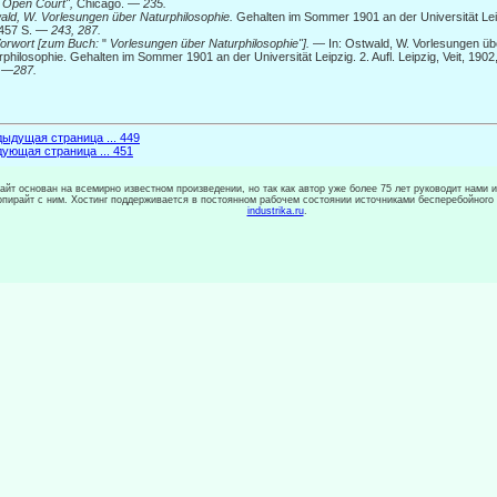
e Open
Court",
Chicago. —
235.
ald, W. Vorlesungen über Naturphilosophie.
Gehalten im Sommer 1901 an der Universität Leipzi
 457 S. —
243, 287.
orwort [zum Buch:
"
Vorlesungen über Naturphilosophie"].
— In: Ostwald, W. Vorlesungen üb
rphilosophie. Gehalten im Sommer 1901 an der Universität Leipzig. 2. Aufl. Leipzig, Veit, 190
 —287.
ыдущая страница ... 449
ующая страница ... 451
сайт основан на всемирно известном произведении, но так как автор уже более 75 лет руководит нами 
копирайт с ним. Хостинг поддерживается в постоянном рабочем состоянии источниками бесперебойного
industrika.ru
.