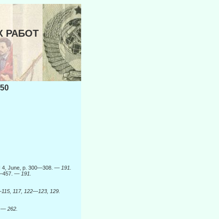
Х РАБОТ
50
 N 4, June, p. 300—308. —
191.
53—457. —
191.
115, 117, 122—123, 129.
2. —
262.