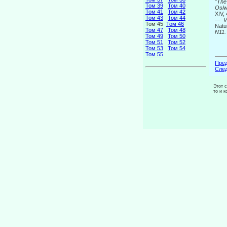
"Th
Том 39
Том 40
Oslw
Том 41
Том 42
XIV,
Том 43
Том 44
—
V
Том 45
Том 46
Natu
Том 47
Том 48
N11.
Том 49
Том 50
Том 51
Том 52
Том 53
Том 54
Том 55
Пред
След
Этот 
то и 