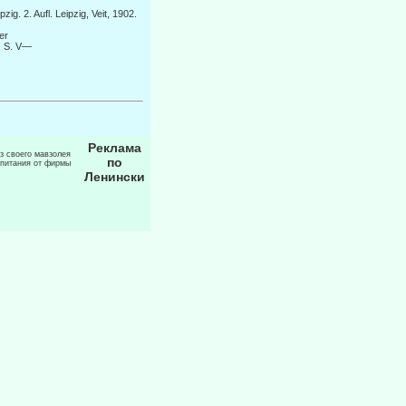
g. 2. Aufl. Leipzig, Veit, 1902.
er
2, S. V—
Реклама
из своего мавзолея
по
 питания от фирмы
Ленински