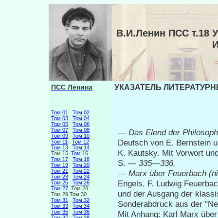
В.И.Ленин ПСС т.1
ПСС Ленина
УКАЗАТЕЛЬ ЛИТЕРАТУРНЫ
Том 01
Том 02
Том 03
Том 04
Том 05
Том 06
Том 07
Том 08
—
Das Elend der Philosoph
Том 09
Том 10
Deutsch von E. Bernstein 
Том 11
Том 12
Том 13
Том 14
K. Kautsky. Mit Vorwort und
Том 15
Том 16
Том 17
Том 18
S. —
335—336.
Том 19
Том 20
Том 21
Том 22
—
Marx über Feuerbach (ni
Том 23
Том 24
Engels, F. Ludwig Feuerba
Том 25
Том 26
Том 27
Том 28
und der Ausgang der klassi
Том 29 Том 30
Том 31
Том 32
Sonderabdruck aus der "Neu
Том 33
Том 34
Том 35
Том 36
Mit Anhang: Karl Marx über
Том 37
Том 38