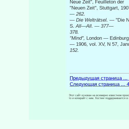
Neue Zeit", Feuilleton der
"Neuen Zeit", Stuttgart, 19
—
262.
—
Die Welträtsel. —
"Die N
S.
All—All.
— 377—
378.
"Mind",
London — Edinburgh
—
1906, vol. XV, N 57, Ja
152.
Предыдущая страница ...
Следующая страница ... 
Этот сайт основан на всемирно известном произ
то и копирайт с ним. Хостинг поддерживается 