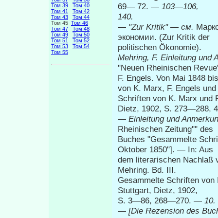
69— 72. —
103—106,
Том 39
Том 40
Том 41
Том 42
140.
Том 43
Том 44
Том 45
Том 46
—
"Zur Kritik"
—
см.
Маркс
Том 47
Том 48
Том 49
Том 50
экономии. (Zur Kritik der
Том 51
Том 52
politischen Ökonomie).
Том 53
Том 54
Том 55
Mehring, F. Einleitung un
"Neuen Rheinischen Revue"
F. Engels. Von Mai 1848 bi
von K. Marx, F. Engels und 
Schriften von K. Marx und F
Dietz, 1902, S. 273—288,
—
Einleitung und Anmerku
Rheinischen Zeitung"" des
Buches "Gesammelte Schrif
Oktober 1850"]. — In: Aus
dem literarischen Nachlaß v
Mehring. Bd. III.
Gesammelte Schriften von K
Stuttgart, Dietz, 1902,
S. 3—86, 268—270. —
10.
—
[Die Rezension des Buch