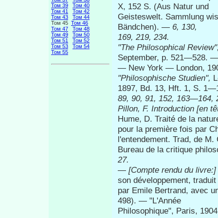
X, 152 S. (Aus Natur und
Том 39
Том 40
Том 41
Том 42
Geisteswelt. Sammlung wiss
Том 43
Том 44
Том 45
Том 46
Bändchen). —
6, 130,
Том 47
Том 48
Том 49
Том 50
169, 219, 234.
Том 51
Том 52
"The Philosophical
Review"
Том 53
Том 54
Том 55
September, p. 521—528. 
—
New York — London, 190
"Philosophische Studien",
L
1897, Bd. 13, Hft. 1, S. 1
89, 90, 91, 152, 163—164, 
Pillon, F.
Introduction
[en t
Hume, D. Traité de la natur
pour la première fois par C
l'entendement. Trad, de M. C
Bureau de la critique phil
27.
—
[Compte rendu du livre:
son développement, traduit
par Emile Bertrand, avec un
498). — "L'Année
Philosophique", Paris, 190