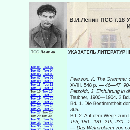
В.И.Ленин ПСС т.1
ПСС Ленина
УКАЗАТЕЛЬ ЛИТЕРАТУРНЫ
Том 01
Том 02
Том 03
Том 04
Том 05
Том 06
Том 07
Том 08
Pearson, К.
The Grammar o
Том 09
Том 10
XVIII, 548 p. —
46—47, 90—
Том 11
Том 12
Том 13
Том 14
Petzoldt, J.
Einführung in d
Том 15
Том 16
Том 17
Том 18
Teubner, 1900—1904. 2 Bd
Том 19
Том 20
Том 21
Том 22
Bd. 1. Die Bestimmtheit de
Том 23
Том 24
368.
Том 25
Том 26
Том 27
Том 28
Bd. 2. Auf dem Wege zum D
Том 29 Том 30
Том 31
Том 32
155, 180—181, 219, 230—2
Том 33
Том 34
Том 35
Том 36
—
Das Weltproblem von po
Том 37
Том 38