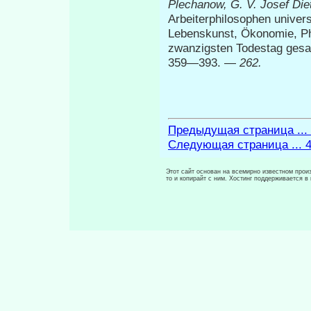
Plechanow, G.
V.
Josef Di
Arbeiterphilosophen unive
Lebenskunst, Ökonomie, Ph
zwanzigsten Todestag gesam.
359—393. —
262.
Предыдущая страница ...
Следующая страница ... 
Этот сайт основан на всемирно известном произ
то и копирайт с ним. Хостинг поддерживается 