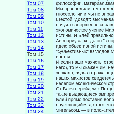
Том 07
философии, материализма
Мы проследили эту тенде
Том 08
гносеологии и мы не вправ
Том 09
Шестой "довод": высмеиван
Том 10
почуял совершенно справе
Том 11
экономическое учение Мар
Том 12
истины. И Блей правильно
Авенариуса, когда он "с по
Том 13
идею объективной истины, 
Том 14
"субъективных" взглядов М
Том 15
вается.
Том 16
И если наши махисты отрек
Том 17
него), то мы скажем им: неч
Том 18
зеркало,
верно
отражающее
наших махистов свидетельс
Том 19
нелепом эклектическом ст
Том 20
От Блея перейдем к Петцол
Том 21
такие выдающиеся эмпирио
Том 22
Блей прямо по­ставил вопр
Том 23
опускающийся до того, что
Энгельсом, — в положите
Том 24