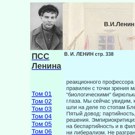
В.И.Ленин
ПСС
В. И. ЛЕНИН стр. 338
Ленина
реакционного профессора 
правилен с точки зрения м
Том 01
"биологическими" бирюльк
Том 02
глаза. Мы сейчас увидим, 
шли на деле по стопам Бл
Том 03
Пятый довод: партийность,
Том 04
реше­ния. Эмпириокритиц
Том 05
на беспартий­ность и в фи
Том 06
ни либерализм. Не раз­гр