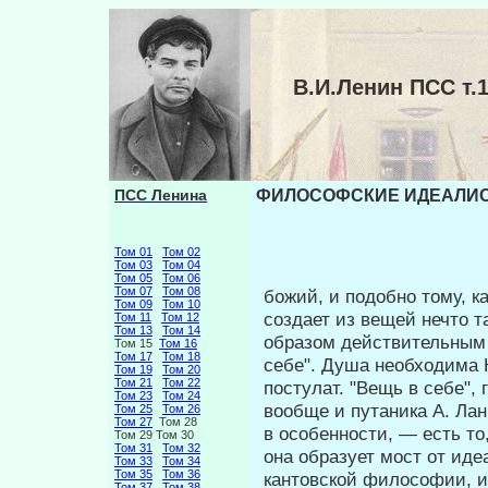
В.И.Ленин ПСС 
ПСС Ленина
ФИЛОСОФСКИЕ ИДЕАЛИСТ
Том 01
Том 02
Том 03
Том 04
Том 05
Том 06
Том 07
Том 08
божий, и подобно тому, ка
Том 09
Том 10
создает из вещей нечто т
Том 11
Том 12
Том 13
Том 14
образом действитель­ным 
Том 15
Том 16
Том 17
Том 18
себе". Душа необходима 
Том 19
Том 20
Том 21
Том 22
постулат. "Вещь в себе", 
Том 23
Том 24
вообще и путаника А. Ла
Том 25
Том 26
Том 27
Том 28
в особенности, — есть то
Том 29 Том 30
Том 31
Том 32
она образует мост от иде
Том 33
Том 34
Том 35
Том 36
кантовской философии, и п
Том 37
Том 38