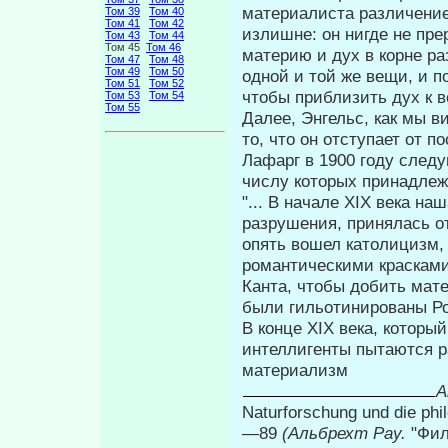
мате­риалиста различение
Том 39
Том 40
Том 41
Том 42
излишне: он нигде не пре
Том 43
Том 44
Том 45
Том 46
материю и дух в корне р
Том 47
Том 48
Том 49
Том 50
одной и той же вещи, и п
Том 51
Том 52
чтобы приблизить дух к в
Том 53
Том 54
Том 55
Далее, Энгельс, как мы ви
то, что он отступает от 
Лафарг в 1900 году след
числу которых принадлеж
"... В начале XIX века н
разрушения, принялась 
опять вошел католи­цизм,
романтическими краскам
Канта, чтобы добить мате
были гильотинированы Р
В конце XIX века, которы
интел­лигенты пытаются 
материализм
A
Naturforschung und die phil
—89
(Альбрехт
Pay.
"Фил