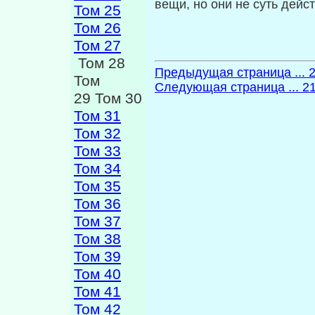
вещи, но они не суть дейс
Том 25
Том 26
Том 27
Том 28
Предыдущая страница ... 
Том
Следующая страница ... 2
29 Том 30
Том 31
Том 32
Том 33
Том 34
Том 35
Том 36
Том 37
Том 38
Том 39
Том 40
Том 41
Том 42