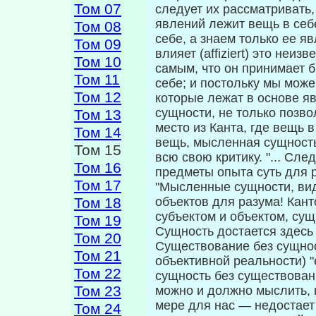
Том 07
следует их рас­сматривать
явлений лежит вещь в себе,
Том 08
себе, а знаем только ее яв
Том 09
влияет (affiziert) это неи
Том 10
самым, что он принимает 
Том 11
себе; и постольку мы може
Том 12
которые лежат в основе яв
сущности, не только по­зво
Том 13
место из Канта, где вещь 
Том 14
вещь, мысленная сущность,
Том 15
всю свою критику. "... Сл
Том 16
предметы опыта суть для ра
Том 17
"Мысленные сущности, вид
Том 18
объектов для разума! Кан
субъектом и объектом, су
Том 19
Сущность достается здесь 
Том 20
Существование без сущност
Том 21
объективной реальности) 
Том 22
сущность без существова
Том 23
можно и долж­но мыслить,
мере для нас — недостает 
Том 24