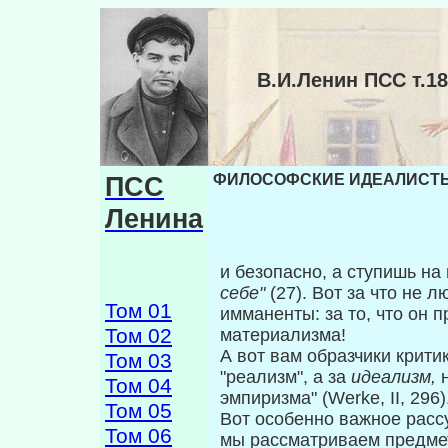
В.И.Ленин ПСС т
ПСС
ФИЛОСОФСКИЕ ИДЕАЛИСТЫ 
Ленина
и безопасно, а ступишь н
себе"
(27). Вот за что не 
Том 01
имманенты: за то, что он п
Том 02
материализма!
А вот вам образчики крити
Том 03
"реа­лизм", а за
идеализм,
Том 04
эмпиризма" (Werke, II, 296)
Том 05
Вот особенно важное рассу
Том 06
мы рассматриваем предмет