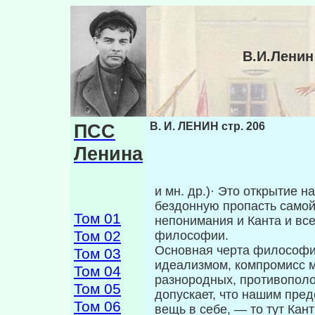
В.И.Ленин
ПСС
В. И. ЛЕНИН стр. 206
Ленина
и мн. др.)· Это открытие 
бездонную пропасть самой
Том 01
непонимания и Канта и все
Том 02
философии.
Основная черта философи
Том 03
идеализмом, компромисс м
Том 04
разнородных, противопо­л
Том 05
допускает, что нашим пред
Том 06
вещь в себе, — то тут Кан