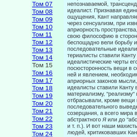
Том 07
непознаваемой, трансценд
идеалист. Признавая един
Том 08
ощущения, Кант направля
Том 09
через сенсуа­лизм, при из
Том 10
априорность пространства,
Том 11
свою философию в сторону
Том 12
беспощадно вели борьбу и
последовательные идеалист
Том 13
териалисты ставили Канту
Том 14
идеалистические черты ег
Том 15
посюсторонность вещи в с
Том 16
ней и явлением, необходимо
Том 17
априорных законов мысли, 
Том 18
идеалисты ставили Канту в
ма­териализму, "реализму"
Том 19
отбрасывали, кроме вещи 
Том 20
последовательного выведе
Том 21
созерцания, а всего мира
Том 22
абстрактного
Я
или до "аб
Том 23
и т. п.). И вот наши махист
людей, критиковавших Кант
Том 24