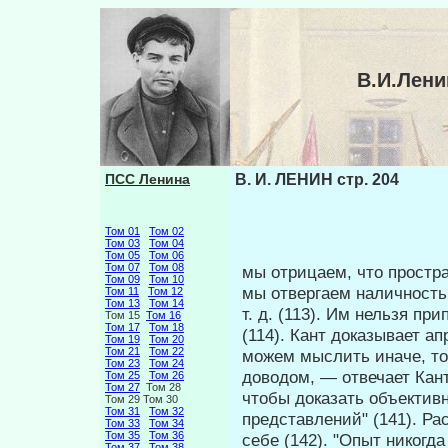
В.И.Лени
ПСС Ленина
В. И. ЛЕНИН стр. 204
Том 01
Том 02
Том 03
Том 04
Том 05
Том 06
Том 07
Том 08
мы отрицаем, что простра
Том 09
Том 10
мы отверга­ем наличность
Том 11
Том 12
Том 13
Том 14
т. д. (113). Им нель­зя 
Том 15
Том 16
Том 17
Том 18
(114). Кант доказывает ап
Том 19
Том 20
Том 21
Том 22
можем мыслить иначе, то
Том 23
Том 24
доводом, — отвечает Кан
Том 25
Том 26
Том 27
Том 28
чтобы доказать объективн
Том 29 Том 30
Том 31
Том 32
представлений" (141). Ра
Том 33
Том 34
Том 35
Том 36
себе (142). "Опыт никогда 
Том 37
Том 38