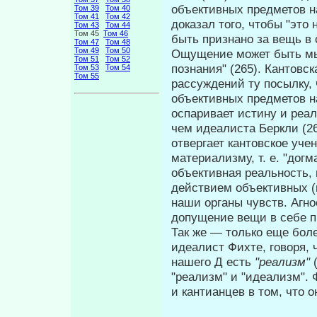
объек­тивных предметов н
Том 39
Том 40
Том 41
Том 42
доказал того, чтобы "это
Том 43
Том 44
Том 45
Том 46
быть признано за вещь в
Том 47
Том 48
Том 49
Том 50
Ощущение может быть м
Том 51
Том 52
познания" (265). Кантовск
Том 53
Том 54
Том 55
рассуждений ту посылку, 
объективных предметов на
оспаривает истину и реал
чем идеалиста Беркли (2
отвергает кантовское уче
материализму, т. е. "дог
объективная реальность,
действием объективных (
наши органы чувств. Агно
допущение вещи в себе пр
Так же — только еще бол
идеалист Фихте, говоря,
нашего Д есть
"реализм"
"реализм" и "идеа­лизм"
и кантианцев в том, что о