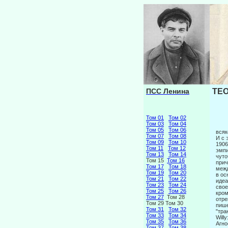
ПСС Ленина
ТЕО
Том 01
Том 02
Том 03
Том 04
Том 05
Том 06
всяк
Том 07
Том 08
И с 
Том 09
Том 10
1906
Том 11
Том 12
эмпи
Том 13
Том 14
чуто
Том 15
Том 16
прич
Том 17
Том 18
межд
Том 19
Том 20
в ос
Том 21
Том 22
идеа
Том 23
Том 24
свое
Том 25
Том 26
кром
Том 27
Том 28
отре
Том 29 Том 30
пише
Том 31
Том 32
"тра
Том 33
Том 34
Willy
Том 35
Том 36
Агно
Том 37
Том 38