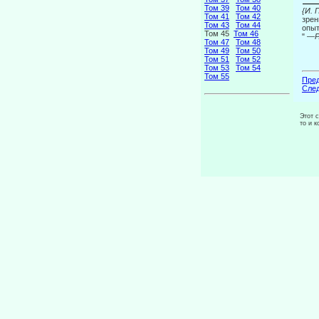
Том 39
Том 40
{И.
Том 41
Том 42
зрен
Том 43
Том 44
опыт
Том 45
Том 46
" —
Р
Том 47
Том 48
Том 49
Том 50
Том 51
Том 52
Том 53
Том 54
Том 55
Пред
След
Этот 
то и 