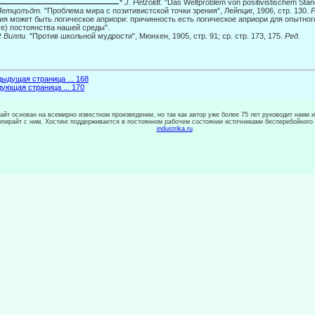
*
J. Petzoldt.
"Das Weltproblem von positivistischem Stan
 Петцолъдт.
"Проблема мира с позитивистской точки зрения", Лейпциг, 1906, стр. 130.
Р
ия может быть логическое априори: причинность есть логическое априори для опытного
е) постоянства нашей среды".
. Вилли.
"Против школьной мудрости", Мюнхен, 1905, стр. 91; ср. стр. 173, 175.
Ред.
ыдущая страница ... 168
ующая страница ... 170
сайт основан на всемирно известном произведении, но так как автор уже более 75 лет руководит нами 
копирайт с ним. Хостинг поддерживается в постоянном рабочем состоянии источниками бесперебойного
industrika.ru
.