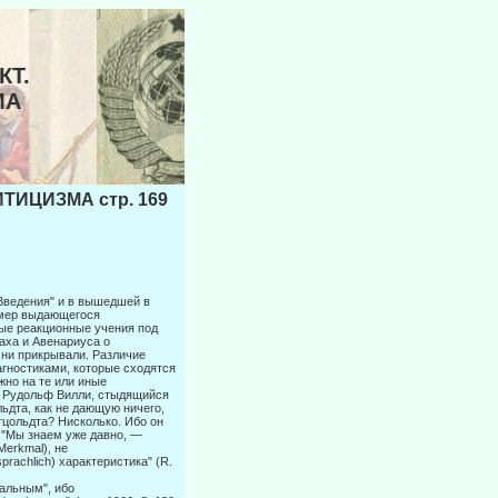
КТ.
МА
ТИЦИЗМА стр. 169
"Введения" и в вышедшей в
ример выдающегося
ые реакционные уче­ния под
аха и Авенариуса о
 ни прикрывали. Различие
агностиками, которые сходятся
жно на те или иные
, Рудольф Вилли, стыдящийся
льдта, как не дающую ничего,
тцольдта? Нисколько. Ибо он
 "Мы зна­ем уже давно, —
Merkmal), не
prachlich) характеристика" (R.
тальным", ибо