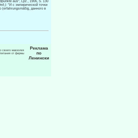
dpunkte aus", Lpz., 1906, S. 130
ед.):
"И с эмпирической точ­ки
 (erfahrungsmäßig, данного в
Реклама
из своего мавзолея
по
 питания от фирмы
Ленински