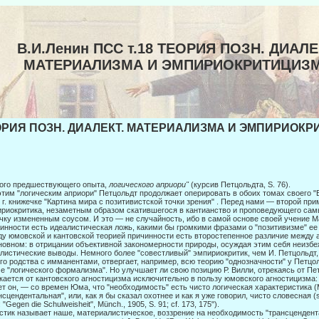
В.И.Ленин ПСС т.18 ТЕОРИЯ ПОЗН. ДИАЛЕ
МАТЕРИАЛИЗМА И ЭМПИРИОКРИТИЦИЗ
РИЯ ПОЗН. ДИАЛЕКТ. МАТЕРИАЛИЗМА И ЭМПИРИОКРИ
ого предшествующего опыта,
логического априори"
(курсив Петцольдта, S. 76).
этим "логическим априори" Петцольдт продолжает оперировать в обоих томах своего 
 г. книжечке "Картина мира с позитивистской точки зрения" . Перед нами — второй п
риокритика, незамет­ным образом скатившегося в кантианство и проповедующего сам
чку измененным соусом. И это — не случайность, ибо в самой основе сво­ей учение М
инности есть идеалистическая ложь, какими бы громкими фразами о "позитивизме" ее
у юмовской и кантовской теорией причинности есть второстепенное различие между 
новном: в отрицании объективной закономерности природы, осуждая этим себя неизбе
листические выводы. Немного более "совестливый" эмпириокритик, чем И. Петцольдт
го родства с имманентами, отвергает, например, всю теорию "однозначности" у Пет­цо
е "логического формализма". Но улучшает ли свою позицию Р. Вилли, отрекаясь от Пе
кается от кантовского агностицизма исключительно в пользу юмовского агностицизма:
т он, — со времен Юма, что "необходимость" есть чисто логиче­ская характеристика (
нсцендентальная", или, как я бы сказал охотнее и как я уже говорил, чисто словесная (s
: "Gegen die Schulweisheit", Münch., 1905, S. 91; cf. 173, 175").
стик называет наше, материалистическое, воззрение на необходимость "транс­ценден