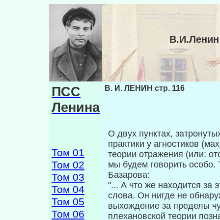
В.И.Ленин
ПСС
В. И. ЛЕНИН стр. 116
Ленина
О двух пунктах, затронуты
практики у агностиков (ма
Том 01
теории отражения (или: от
Том 02
мы будем говорить особо.
Базарова:
Том 03
"... А что же находится за
Том 04
слова. Он нигде не обнару
Том 05
выхождение за пределы чу
Том 06
плехановской теории по­зна