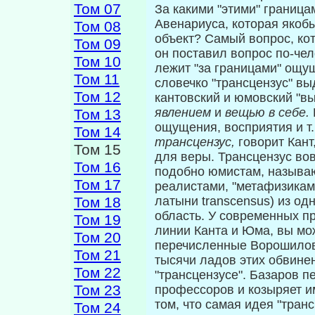
Том 07
За какими "этими" граница
Авенариу­са, которая яко
Том 08
объект? Самый вопрос, ко­
Том 09
он поставил вопрос по-чел
Том 10
лежит "за границами" ощущ
Том 11
словечко "трансцензус" вы
Том 12
кантовский и юмовский "в
явлением
и
вещью в себе.
Том 13
ощу­щения, восприятия и т
Том 14
трансцензус,
говорит Кант
Том 15
для веры. Трансцензус во­
Том 16
подобно юмистам, называ
Том 17
реалистами, "метафизика
Том 18
латыни transcensus) из од
область. У современных 
Том 19
линии Канта и Юма, вы мож
Том 20
перечисленные Воро­шило
Том 21
тысячи ладов этих обвинен
Том 22
"трансцензусе". Базаров п
Том 23
профессоров и козыряет им
том, что самая идея "трансц
Том 24