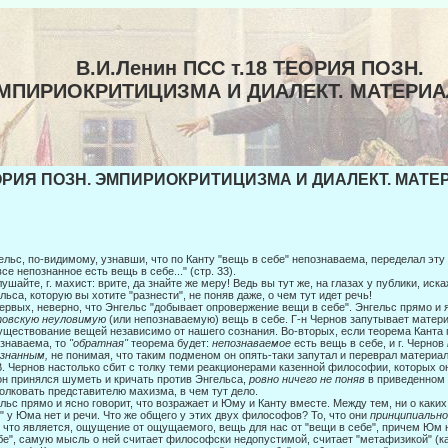
В.И.Ленин ПСС т.18 ТЕОРИЯ ПОЗН.
МПИРИОКРИТИЦИЗМА И ДИАЛЕКТ. МАТЕРИ
РИЯ ПОЗН. ЭМПИРИОКРИТИЦИЗМА И ДИАЛЕКТ. МАТЕР
ельс, по-видимому, узнавши, что по Канту "вещь в себе" непознаваема, переде­лал эт
все непознанное есть вещь в себе..." (стр. 33).
ушайте, г. махист: врите, да знайте же меру! Ведь вы тут же, на глазах у публи­ки, иск
льса, которую вы хотите "разнести", не поняв даже, о чем тут идет речь!
ервых, неверно, что Энгельс "добывает опровержение вещи в себе". Энгельс прямо и я
товскую неуловимую
(или непознаваемую) вещь в себе. Г-н Чернов запутывает матер
ущество­вание вещей независимо от нашего сознания. Во-вторых, если теорема Канта г
знаваема, то
"обратная"
теорема будет:
непознаваемое
есть вещь в себе, и г. Чернов
ознанным,
не понимая, что таким под­меном он опять-таки запутал и переврал материа
В. Чернов настолько сбит с толку теми реакционерами казенной философии, ко­торых он
он принялся шуметь и кричать против Энгель­са,
ровно ничего не поняв
в приведенном
олковать представи­телю махизма, в чем тут дело.
льс прямо и ясно говорит, что возражает и Юму и Канту вместе. Между тем, ни о как
" у Юма нет и речи. Что же общего у этих двух философов? То, что они
принципиальн
, что являет­ся, ощущение от ощущаемого, вещь для нас от "вещи в себе", причем Юм 
бе", самую мысль о ней считает философски недопустимой, счи­тает "метафизикой" (к