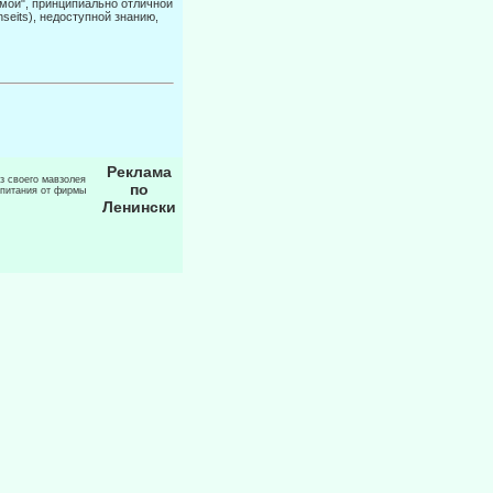
емой", принципиально отличной
seits), недоступной знанию,
Реклама
из своего мавзолея
по
 питания от фирмы
Ленински