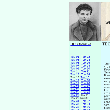
Э
ПСС Ленина
ТЕО
Том 01
Том 02
Том 03
Том 04
Том 05
Том 06
"Энг
Том 07
Том 08
что 
Том 09
Том 10
Посл
Том 11
Том 12
Энге
Том 13
Том 14
Во-п
Том 15
Том 16
кан
Том 17
Том 18
на с
Том 19
Том 20
непо
Том 21
Том 22
неп
Том 23
Том 24
Г-н 
Том 25
Том 26
что 
Том 27
Том 28
раст
Том 29 Том 30
Энге
Том 31
Том 32
себе
Том 33
Том 34
того
Том 35
Том 36
в се
Том 37
Том 38