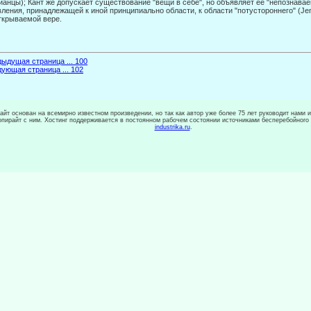
ианцы); Кант же допускает существо­вание "вещи в себе", но объявляет ее "непознава
вления, принадлежащей к иной принципиально области, к области "потустороннего" (Jen
ткрываемой вере.
ыдущая страница ... 100
ующая страница ... 102
сайт основан на всемирно известном произведении, но так как автор уже более 75 лет руководит нами 
копирайт с ним. Хостинг поддерживается в постоянном рабочем состоянии источниками бесперебойного
industrika.ru
.