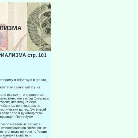
АЛИЗМА
ИАЛИЗМА стр. 101
у теорему в обратную и решил,
ажаете ту самую цитату из
сно сказал, что опровергает
иалистический взгляд Энгельса
ласит, что вещь в себе
подменил
непознаваемое
листический взгляд Энгельса!
 взял себе в руководители,
 примере. Попробуем
их "непознаваемых вещах в
о отгораживают
"явления" от
ничего знать не хочет о "вещи
ак говорят юмисты и