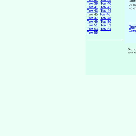
кант
Том 39
Том 40
от я
Том 41
Том 42
но о
Том 43
Том 44
Том 45
Том 46
Том 47
Том 48
Том 49
Том 50
Том 51
Том 52
Пред
Том 53
Том 54
След
Том 55
Этот 
то и 