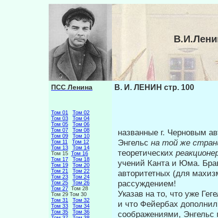
В.И.Лени
ПСС Ленина
В. И. ЛЕНИН стр. 100
Том 01
Том 02
Том 03
Том 04
Том 05
Том 06
Том 07
Том 08
названные г. Черновым а
Том 09
Том 10
Энгельс
на той же стра
Том 11
Том 12
Том 13
Том 14
теоретических
реакционе
Том 15
Том 16
Том 17
Том 18
учений Канта и Юма. Бравы
Том 19
Том 20
Том 21
Том 22
авторитетных (для махиз
Том 23
Том 24
рассуждением!
Том 25
Том 26
Том 27
Том 28
Указав на то, что уже Ге
Том 29 Том 30
Том 31
Том 32
и что Фейербах дополнил
Том 33
Том 34
Том 35
Том 36
соображениями, Энгельс 
Том 37
Том 38