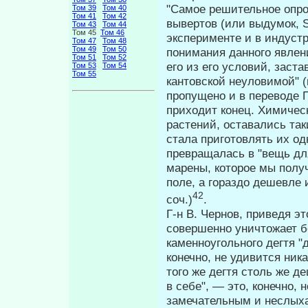
"Самое решительное опро
Том 39
Том 40
Том 41
Том 42
вывертов (или выдумок, Sc
Том 43
Том 44
Том 45
Том 46
эксперименте и в индуст
Том 47
Том 48
Том 49
Том 50
понимания данного явлен
Том 51
Том 52
его из его условий, заст
Том 53
Том 54
Том 55
кантовской неуловимой" 
пропущено и в переводе П
приходит конец. Химичес
растений, оставались так
стала приготовлять их од
превращалась в "вещь для
марены, которое мы по­л
поле, а гораздо дешевле и
42
соч.)
.
Г-н В. Чернов, приведя э
совершен­но уничтожает б
каменноугольного дегтя "
конечно, не удивится ник
того же дегтя столь же 
в себе", — это, конечно, 
замечательным и неслых