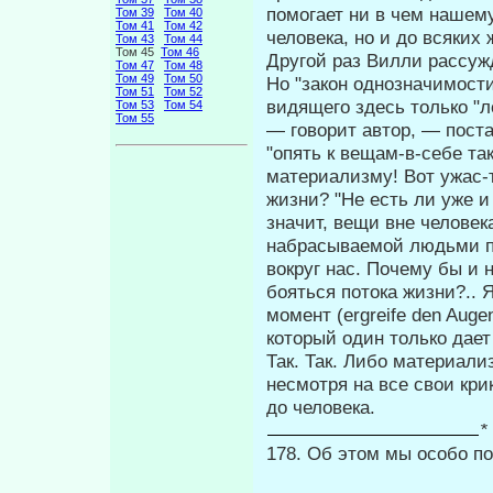
помогает ни в чем нашем
Том 39
Том 40
Том 41
Том 42
человека, но и до всяких
Том 43
Том 44
Том 45
Том 46
Другой раз Вилли рассужд
Том 47
Том 48
Том 49
Том 50
Но "закон однозначимости
Том 51
Том 52
видящего здесь только "л
Том 53
Том 54
Том 55
— говорит автор, — по­ст
"опять к вещам-в-себе так
материализму! Вот ужас-т
жизни? "Не есть ли уже и 
значит, вещи вне человек
набрасываемой людьми п
вокруг нас. Почему бы и
бояться потока жиз­ни?..
момент (ergreife den Auge
который один только дает 
Так. Так. Либо материали
несмотря на все свои кри
до человека.
*
178. Об этом мы особо п