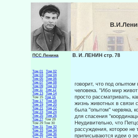
В.И.Лени
ПСС Ленина
В. И. ЛЕНИН стр. 78
Том 01
Том 02
Том 03
Том 04
Том 05
Том 06
Том 07
Том 08
говорит, что под
опытом
Том 09
Том 10
человека. "Ибо мир жив
Том 11
Том 12
Том 13
Том 14
просто рассмат­ривать, к
Том 15
Том 16
Том 17
Том 18
жизнь животных в связи 
Том 19
Том 20
Том 21
Том 22
была "опытом" червяка, к
Том 23
Том 24
для спасения "координац
Том 25
Том 26
Том 27
Том 28
Неудивительно, что Петцо
Том 29 Том 30
Том 31
Том 32
рассуждения, которое не
Том 33
Том 34
Том 35
Том 36
припи­сываются идеи о зе
Том 37
Том 38