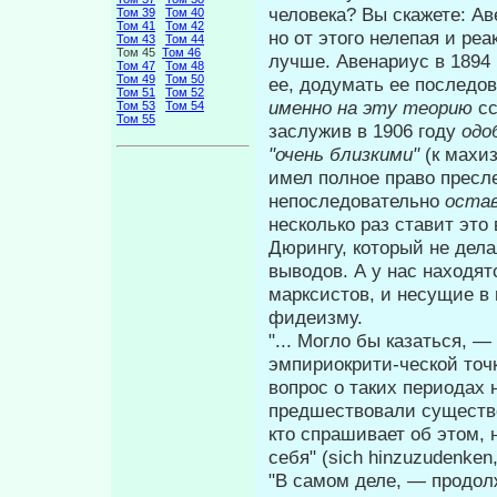
человека? Вы скажете: Ав
Том 39
Том 40
Том 41
Том 42
но от этого нелепая и реа
Том 43
Том 44
Том 45
Том 46
лучше. Авенариус в 1894 
Том 47
Том 48
Том 49
Том 50
ее, додумать ее последов
Том 51
Том 52
именно на эту теорию
сс
Том 53
Том 54
Том 55
заслужив в 1906 году
одо
"очень близкими"
(к махи
имел полное право пресле
непоследо­вательно
остав
несколько раз ставит эт
Дюрингу, который не дела
выводов. А у нас находя
марксистов, и несущие в
фидеизму.
"... Могло бы казаться, 
эмпириокрити-ческой точк
вопрос о таких периодах
предшествовали существов
кто спрашивает об этом, 
себя" (sich hinzuzudenken
"В самом деле, — продол