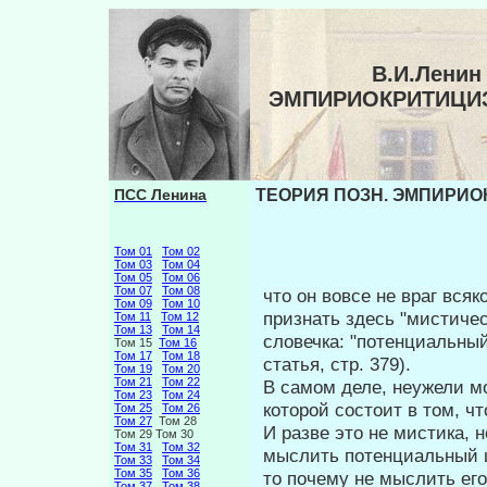
В.И.Ленин
ЭМПИРИОКРИТИЦИЗ
ПСС Ленина
ТЕОРИЯ ПОЗН. ЭМПИРИОК
Том 01
Том 02
Том 03
Том 04
Том 05
Том 06
Том 07
Том 08
что он вовсе не враг вся
Том 09
Том 10
признать здесь "мистиче
Том 11
Том 12
Том 13
Том 14
словечка: "потенциаль­ны
Том 15
Том 16
Том 17
Том 18
статья, стр. 379).
Том 19
Том 20
Том 21
Том 22
В самом деле, неужели м
Том 23
Том 24
кото­рой состоит в том, ч
Том 25
Том 26
Том 27
Том 28
И разве это не мистика,
Том 29 Том 30
Том 31
Том 32
мыслить по­тенциальный 
Том 33
Том 34
Том 35
Том 36
то почему не мыслить ег
Том 37
Том 38