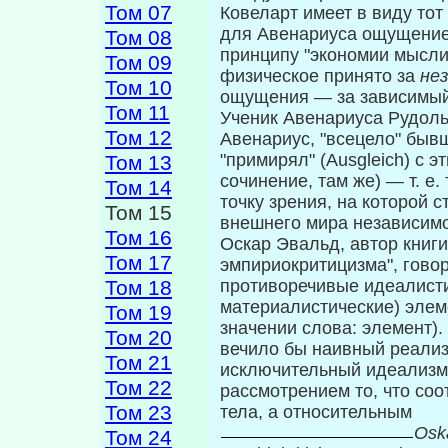
Том 07
Ковеларт имеет в виду тот
для Авенариуса ощущение 
Том 08
принципу "экономии мысли"
Том 09
физическое принято за
не
Том 10
ощущения — за зависимый
Том 11
Ученик Авенариуса Рудоль
Том 12
Авенариус, "все­цело" быв
"примирял" (Ausgleich) с 
Том 13
сочинение, там же) — т. е.
Том 14
точку зрения, на которой 
Том 15
внешнего мира независимо
Том 16
Оскар Эвальд, автор книги
Том 17
эмпириокритицизма", говор
Том 18
противоречивые идеалистич
материалистические) элеме
Том 19
значении слова: элемент).
Том 20
вечило бы наивный реали
Том 21
исключитель­ный идеализм
Том 22
рассмотрением то, что соо
Том 23
тела, а относительным
Osk
Том 24