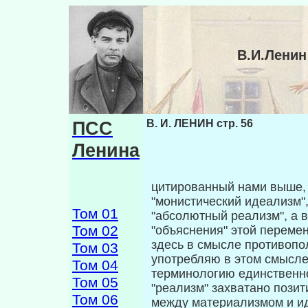
В.И.Ленин
ПСС
В. И. ЛЕНИН стр. 56
Ленина
цитированный нами выше, 
"монистический идеа­лизм"
Том 01
"абсолютный реализм", а в
Том 02
"объяснения" этой переме
здесь в смысле противопо
Том 03
употребляю в этом смысл
Том 04
терминологию единственно
Том 05
"реализм" захватано пози
Том 06
между материализ­мом и ид