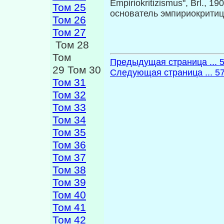
Empiriokritizismus", Brl., 19
Том 25
основатель эмпириокритици
Том 26
Том 27
Том 28
Том
Предыдущая страница ... 
29 Том 30
Следующая страница ... 5
Том 31
Том 32
Том 33
Том 34
Том 35
Том 36
Том 37
Том 38
Том 39
Том 40
Том 41
Том 42