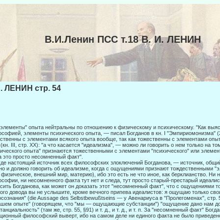
В.И.Ленин ПСС т.18 В. И. ЛЕНИН
И. ЛЕНИН стр. 54
"элементы" опыта нейтральны по отношению к физическому и психическому. "Как выя
софией, элементы психического опыта, — писал Богданов в кн. I "Эмпириомонизма" (2 
ственны с элементами вся­кого опыта вообще, так как тожественны с элементами опыт
 (кн. III, стр. XX): "а что касается "идеализма", — можно ли говорить о нем только на 
ического опыта" признаются тожественными с элементами "психического" или эле
а это просто не­сомненный факт".
где настоящий источник всех философских злоключений Богданова, — источ­ник, общи
о и должно говорить об идеализме, когда с ощущениями признают тождественными "
е. физи­ческое, внешний мир, материю), ибо это есть не что иное, как берклианство. Ни 
софии, ни несомненного факта тут нет и следа, тут просто старый-престарый идеали
сить Богданова, как может он доказать этот "несомненный факт", что с ощущениями т
ого довода вы не услышите, кроме вечного припева идеалистов: я ощущаю только св
сознания" (die Aussage des Selbstbewußtseins — у Авенариуса в "Пролегоменах", стр. 56
ашем опыте" (говорящем, что "мы — ощущающие субстанции") "ощущение дано нам д
танциальность" (там же, стр. 55, §91) и т. д., и т. д., и т. п. За "несомненный факт" Бо
ционный философ­ский выверт, ибо на самом деле ни единого факта не было приведен