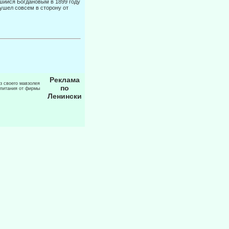
вшийся Богдановым в 1899 году
ушел совсем в сторону от
Реклама
из своего мавзолея
по
 питания от фирмы
Ленински