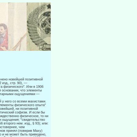
снено новейшей позитивной
изд., стр. 90), —
а физического". Или в 1906
том основании, что элементы
ментарными ощущениями —
й у него со всеми махистами.
элементы физического опыта"
новей­шей, ни позитивной
стический софизм. И если бы
ождественно физическое, то ни
ои ощущения; "свидетельство
 второго нем. изд., § 93); или:
остовернее, чем
гданов принял (поверив Маху)
о и не может быть приведено,