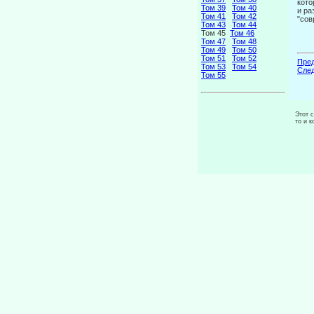
кото
Том 39
Том 40
и ра
Том 41
Том 42
"сов
Том 43
Том 44
Том 45
Том 46
Том 47
Том 48
Том 49
Том 50
Том 51
Том 52
Пред
Том 53
Том 54
След
Том 55
Этот 
то и 