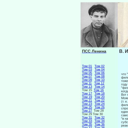
ПСС Ленина
В. 
Том 01
Том 02
Том 03
Том 04
Том 05
Том 06
что 
Том 07
Том 08
фило
Том 09
Том 10
тоже
Том 11
Том 12
году
Том 13
Том 14
"физ
Том 15
Том 16
когд
Том 17
Том 18
Вот 
Том 19
Том 20
Можн
Том 21
Том 22
(т. 
Том 23
Том 24
фило
Том 25
Том 26
спро
Том 27
Том 28
един
Том 29 Том 30
само
Том 31
Том 32
"в н
Том 33
Том 34
субс
Том 35
Том 36
реак
Том 37
Том 38