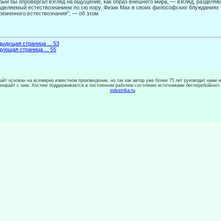
рый бы опровергал взгляд на ощущение, как образ внешнего мира, — взгляд, разделя
зделяемый естествознанием по сю пору. Физик Мах в своих философских блужданиях 
ре­менного естествознания", — об этом
ыдущая страница ... 53
ующая страница ... 55
сайт основан на всемирно известном произведении, но так как автор уже более 75 лет руководит нами 
копирайт с ним. Хостинг поддерживается в постоянном рабочем состоянии источниками бесперебойного
industrika.ru
.