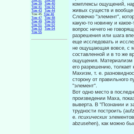
комплексы ощущений, на
Том 39
Том 40
Том 41
Том 42
живых существ и вообще д
Том 43
Том 44
Том 45
Том 46
Словечко "элемент", кот
Том 47
Том 48
Том 49
Том 50
ка­кую-то новинку и какое
Том 51
Том 52
вопрос ничего не говоря
Том 53
Том 54
Том 55
разрешения или шага впе
еще исследовать и иссле
не ощущающая вовсе, с м
составленной и в то же 
ощущения. Материализм я
его разрешению, толкает
Ма­хизм, т. е. разновидно
сторону от правильного п
"элемент".
Вот одно место в послед
произведе­нии Маха, пок
выверта. В "Познании и з
трудности построить (auf
е.
психических
элементов,
abzusehen), как можно был