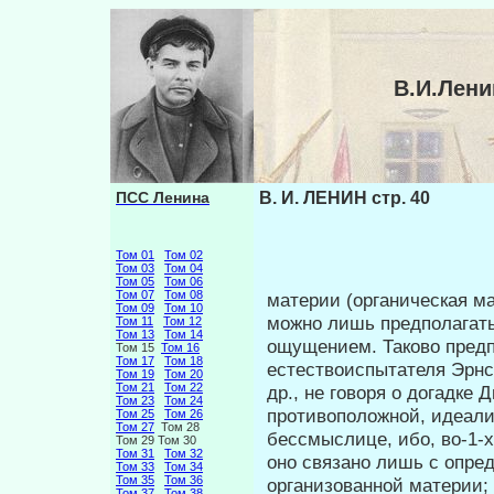
В.И.Лени
ПСС Ленина
В. И. ЛЕНИН стр. 40
Том 01
Том 02
Том 03
Том 04
Том 05
Том 06
Том 07
Том 08
материи (органическая ма
Том 09
Том 10
можно лишь предполагать
Том 11
Том 12
Том 13
Том 14
ощущением. Таково предп
Том 15
Том 16
Том 17
Том 18
естествоиспытателя Эрнст
Том 19
Том 20
Том 21
Том 22
др., не говоря о догадке
Том 23
Том 24
противоположной, идеалис
Том 25
Том 26
Том 27
Том 28
бессмыслице, ибо, во-1-х
Том 29 Том 30
Том 31
Том 32
оно свя­зано лишь с опр
Том 33
Том 34
Том 35
Том 36
организованной ма­терии; 
Том 37
Том 38