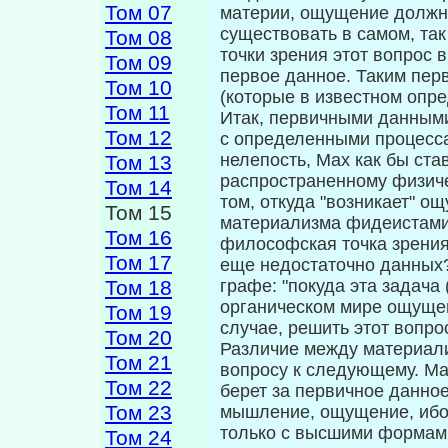
Том 07
материи, ощущение должно
существовать в самом, так
Том 08
точки зрения этот вопрос 
Том 09
первое данное. Та­ким пе
Том 10
(которые в известном опр
Том 11
Итак, первичными данными
Том 12
с опре­деленными процесс
нелепость, Мах как бы ста
Том 13
распространенному физиче
Том 14
том, откуда "возникает" о
Том 15
материализма фидеистами 
Том 16
философская точка зрения 
Том 17
еще недостаточно данных?
Том 18
графе: "покуда эта задача
органическом мире ощущен
Том 19
случае, решить этот вопро
Том 20
Различие между материали
Том 21
вопро­су к следующему. М
Том 22
берет за первич­ное данно
Том 23
мышление, ощущение, ибо
только с высшими формам
Том 24