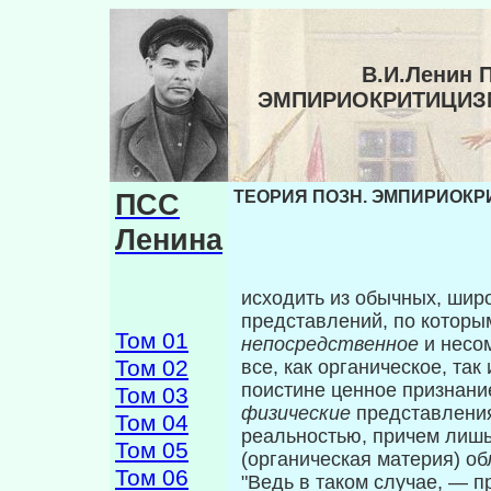
В.И.Ленин 
ЭМПИРИОКРИТИЦИЗМ
ПСС
ТЕОРИЯ ПОЗН. ЭМПИРИОКРИ
Ленина
исходить из обычных, шир
представлений, по кото­р
Том 01
непосредственное
и несо
Том 02
все, как органическое, так
поистине ценное признани
Том 03
физические
представлени
Том 04
реальностью, при­чем лиш
Том 05
(органическая материя) о
Том 06
"Ведь в таком случае, — п