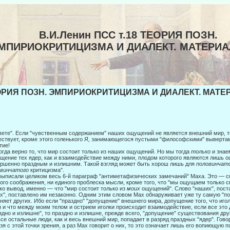
В.И.Ленин ПСС т.18 ТЕОРИЯ ПОЗН.
МПИРИОКРИТИЦИЗМА И ДИАЛЕКТ. МАТЕРИ
РИЯ ПОЗН. ЭМПИРИОКРИТИЦИЗМА И ДИАЛЕКТ. МАТЕР
вете". Если "чувственным содержанием" наших ощущений не является внешний мир, то
ствует, кроме этого голенького
Я,
занимающегося пус­тыми "философскими" вывертам
тие!
 Тогда верно то, что мир состоит только из наших ощущений. Но мы тогда
только
и знае
щение тех ядер, как и взаимодействие между ними, плодом которого являются лишь 
ршенно праздным и из­лишним. Такой взгляд может быть хорош лишь для
половинчат
овинчатого
критицизма".
ыписали целиком весь 6-й параграф "антиметафизических замечаний" Маха. Это — сп
ого соображения, ни единого проблеска мысли, кроме того, что "мы ощущаем только с
ко вывод, именно — что "мир состоит только из
моих
ощущений". Слово "наших", по­с
х", поставлено им незаконно. Одним этим словом Мах обнаруживает уже ту самую "пол
няет других. Ибо если "праздно" "допущение" внешнего мира, допущение того, что иг
 и что между моим телом и острием иголки происходит взаимодей­ствие, если все эт
здно и излишне", то праздно и из­лишне, прежде всего, "допущение" существования др
все остальные люди, как и весь внешний мир, попадает в разряд праздных "ядер". Гово
зя с этой точки зрения, а раз Мах говорит о них, то это означает лишь его вопиющую 