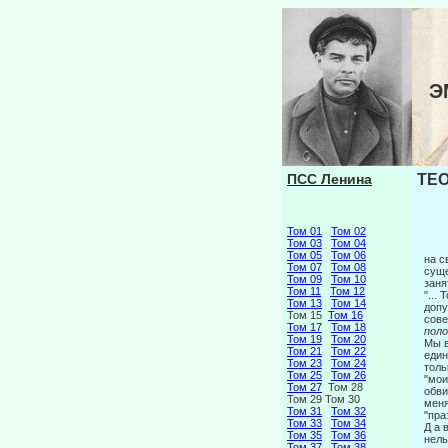
Э
ПСС Ленина
ТЕО
Том 01
Том 02
Том 03
Том 04
Том 05
Том 06
на с
Том 07
Том 08
суще
Том 09
Том 10
заня
Том 11
Том 12
"...
Том 13
Том 14
допу
Том 15
Том 16
сове
Том 17
Том 18
пол
Том 19
Том 20
Мы в
Том 21
Том 22
един
Том 23
Том 24
толь
Том 25
Том 26
"мои
Том 27
Том 28
обви
Том 29 Том 30
меня
Том 31
Том 32
"пра
Том 33
Том 34
Д а 
Том 35
Том 36
нель
Том 37
Том 38