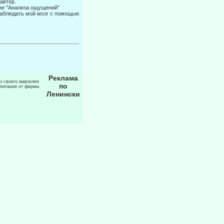
автор.
 же "Анализа ощущений"
 наблюдать мой мозг с помощью
Реклама
из своего мавзолея
по
 питания от фирмы
Ленински