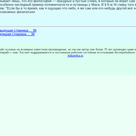
зывает лишь, что его философия — праздные и пустые слова, в которые не верит сам 
особенно наглядный пример половинчатости и путаницы у Маха. В § 6-м XI главы того
ем: "Если бы в то время, как я ощущаю что-либо, я же сам или кто-нибудь другой мог
озмож­ных физических
ыдущая страница ... 36
ующая страница ... 38
сайт основан на всемирно известном произведении, но так как автор уже более 75 лет руководит нами 
копирайт с ним. Хостинг поддерживается в постоянном рабочем состоянии источниками бесперебойного
industrika.ru
.