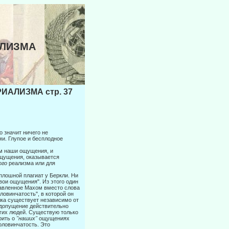
АЛИЗМА
ИАЛИЗМА стр. 37
 значит ничего не
и. Глупое и бесплодное
м наши ощущения, и
ощущения, оказывается
ого
реализма или для
лошной плагиат у Беркли. Ни
вои ощущения". Из этого один
тавленное Махом вместо слова
овинчатость", в которой он
олка существует независимо от
о допущение действительно
угих людей. Существую только
рить о
"наших"
ощущениях
половинчатость. Это