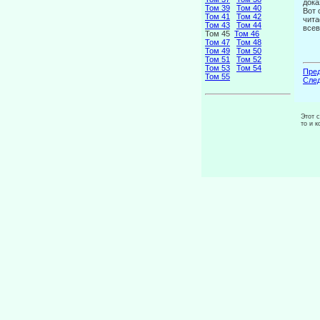
дока
Том 39
Том 40
Вот 
Том 41
Том 42
чита
Том 43
Том 44
всев
Том 45
Том 46
Том 47
Том 48
Том 49
Том 50
Том 51
Том 52
Том 53
Том 54
Пред
Том 55
След
Этот 
то и 