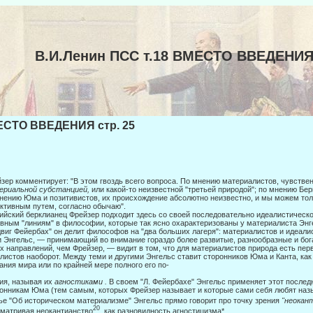
В.И.Ленин ПСС т.18 ВМЕСТО ВВЕДЕНИ
СТО ВВЕДЕНИЯ стр. 25
зер комментирует: "В этом гвоздь всего вопроса. По мнению материалистов, чувств
ериальной субстанцией,
или какой-то неизвест­ной "третьей природой"; по мнению Бе
нению Юма и позитивистов, их происхождение абсолютно неизвестно, и мы можем толь
ктивным путем, согласно обычаю".
ийский берклианец Фрейзер подходит здесь со своей последовательно идеали­стическ
вным "линиям" в философии, которые так ясно охарактеризованы у материалиста Энг
виг Фейер­бах" он делит философов на "два больших лагеря": материалистов и идеали
 Энгельс, — принимающий во внимание гораздо более раз­витые, разнообразные и бо
х направлений, чем Фрейзер, — видит в том, что для материалистов природа есть перв
листов наоборот. Между теми и другими Энгельс ставит сторонников Юма и Кан­та, к
ания мира или по крайней мере полного его по-
ия, называя их
агностиками .
В своем "Л. Фейербахе" Энгельс применяет этот послед
онникам Юма (тем самым, которых Фрейзер называет и которые сами себя любят назыв
ье "Об историческом материализме" Энгельс прямо говорит про точку зрения
"неокан
20
матривая неокантианство
, как разновидность агностицизма*.