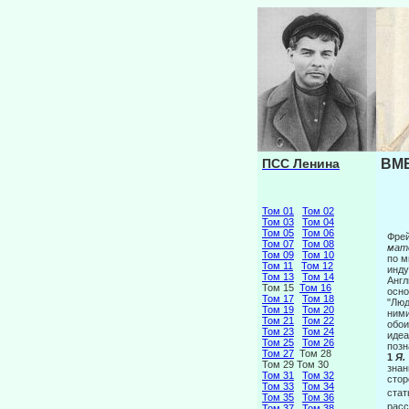
ПСС Ленина
ВМЕ
Том 01
Том 02
Том 03
Том 04
Том 05
Том 06
Фрей
Том 07
Том 08
мат
Том 09
Том 10
по м
Том 11
Том 12
инду
Том 13
Том 14
Англ
Том 15
Том 16
осно
Том 17
Том 18
"Люд
Том 19
Том 20
ними
Том 21
Том 22
обои
Том 23
Том 24
идеа
Том 25
Том 26
позн
Том 27
Том 28
1
Я.
Том 29 Том 30
знан
Том 31
Том 32
стор
Том 33
Том 34
стат
Том 35
Том 36
расс
Том 37
Том 38