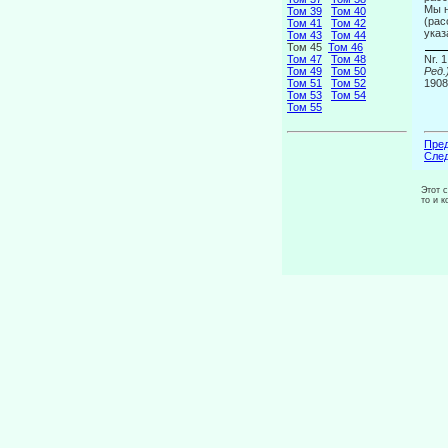
Мы н
Том 39
Том 40
(рас
Том 41
Том 42
указ
Том 43
Том 44
Том 45
Том 46
Том 47
Том 48
Nr. 1
Том 49
Том 50
Ред.
Том 51
Том 52
1908
Том 53
Том 54
Том 55
Пред
След
Этот 
то и 