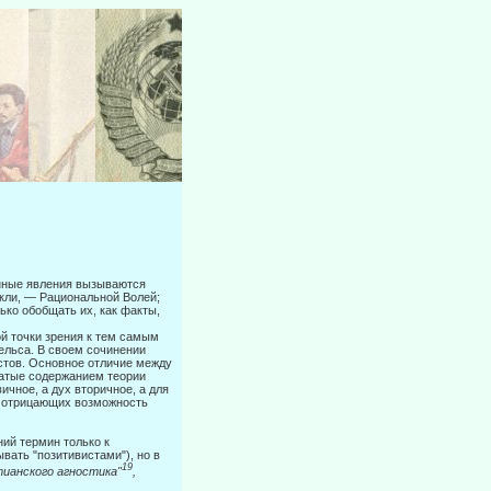
Я
енные явления вызываются
ркли, — Рациональной Волей;
ко обоб­щать их, как факты,
ой точки зрения к тем самым
ельса. В своем сочинении
стов. Ос­новное отличие между
гатые содержанием теории
ичное, а дух вторичное, а для
ак отрицающих возможность
ний термин только к
ать "позитивистами"), но в
19
тианского агности­
ка"
,