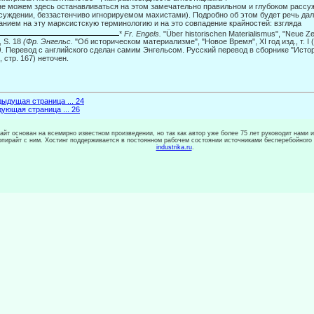
е можем здесь останавливаться на этом замечательно правильном и глубоком рассу
суждении, беззастенчиво игнорируемом махистами). Под­робно об этом будет речь да
анием на эту марксист­скую терминологию и на это совпадение крайностей: взгляда
*
Fr. Engels.
"Über historischen Materialismus", "Neue Ze
, S. 18
(Фр. Энгельс.
"Об историческом материализме", "Новое Время", XI год изд., т. I 
).
Перевод с английского сделан самим Энгельсом. Русский перевод в сборнике "Истор
, стр. 167) неточен.
ыдущая страница ... 24
ующая страница ... 26
сайт основан на всемирно известном произведении, но так как автор уже более 75 лет руководит нами 
копирайт с ним. Хостинг поддерживается в постоянном рабочем состоянии источниками бесперебойного
industrika.ru
.