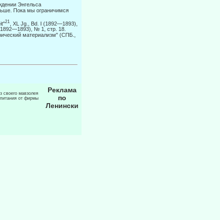
ждении Энгельса
льше. Пока мы ограничимся
21
it"
, XL Jg., Bd. I (1892—1893),
(1892—1893), № 1, стр. 18.
иче­ский материализм" (СПБ.,
Реклама
из своего мавзолея
по
 питания от фирмы
Ленински