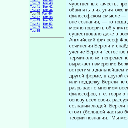
чувственных качеств, прот
Том 39
Том 40
Том 41
Том 42
обвинять в их уничтожени
Том 43
Том 44
Том 45
Том 46
философском смысле — ка
Том 47
Том 48
Том 49
Том 50
вне сознания, — то тогда
Том 51
Том 52
можно говорить об уничто
Том 53
Том 54
Том 55
существо­вало даже в воо
Английский философ Фрей
сочи­нения Беркли и сна
учение Берк­ли "естествен
терминология непременно
выражает намерение Берк
встретим в дальнейшем из
другой форме, в другой 
или подделку. Беркли не
разрывает с мнением всег
философов, т. е. теорию 
основу всех своих рассу
сознании людей. Берк­ли 
стоит (большей частью бе
теории познания. "Мы мо