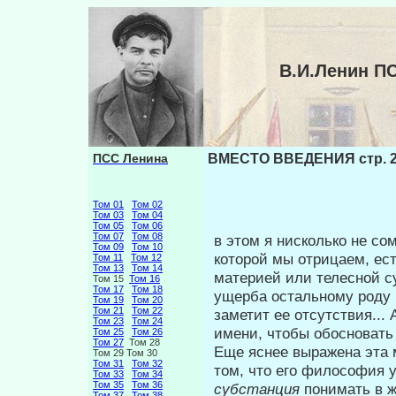
В.И.Ленин П
ПСС Ленина
ВМЕСТО ВВЕДЕНИЯ стр. 
Том 01
Том 02
Том 03
Том 04
Том 05
Том 06
Том 07
Том 08
в этом я нисколько не с
Том 09
Том 10
которой мы от­рицаем, ест
Том 11
Том 12
Том 13
Том 14
материей или телесной су
Том 15
Том 16
Том 17
Том 18
ущерба остальному роду ч
Том 19
Том 20
Том 21
Том 22
заметит ее отсутствия... 
Том 23
Том 24
имени, чтобы обосновать 
Том 25
Том 26
Том 27
Том 28
Еще яснее выражена эта м
Том 29 Том 30
Том 31
Том 32
том, что его философия 
Том 33
Том 34
Том 35
Том 36
субстанция
понимать в ж
Том 37
Том 38