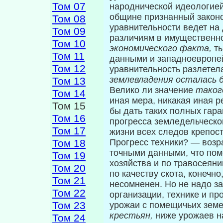
Том 07
народнической идеологией.
общине признанный закон
Том 08
уравнительности ведет на
Том 09
различиям в имущественно
Том 10
экономического факта,
т
Том 11
данными и запад­ноевропе
Том 12
уравнительность разлетел
землевладения осталась б
Том 13
Велико ли значение
тако
Том 14
иная мера, никакая иная 
Том 15
бы дать таких полных гара
Том 16
прогресса земледельче­ско
Том 17
жизни всех следов крепост
Том 18
Прогресс техники? — возр
точными дан­ными, что по
Том 19
хозяйства и по травосея­н
Том 20
по качеству скота, конечно,
Том 21
несомненен. Но не надо з
Том 22
организации, технике и пр
Том 23
урожаи с помещичьих зем
крестьян,
ниже урожаев н
Том 24