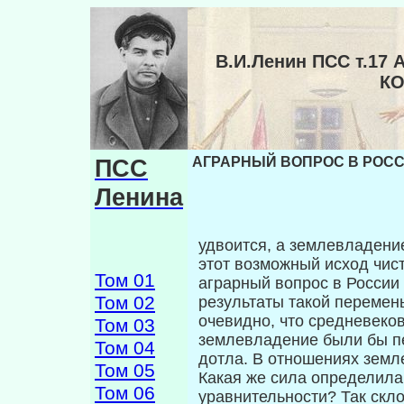
В.И.Ленин ПСС т.1
КО
ПСС
АГРАРНЫЙ ВОПРОС В РОССИИ
Ленина
удвоится, а землевладени
этот возмож­ный исход чист
Том 01
аграрный вопрос в России
Том 02
результаты такой перемен
очевидно, что средневеко
Том 03
землевладение были бы п
Том 04
дотла. В отношениях земл
Том 05
Какая же сила определил
Том 06
уравни­тельности? Так скл