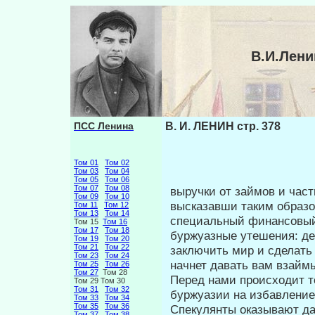
В.И.Лени
ПСС Ленина
В. И. ЛЕНИН стр. 378
Том 01
Том 02
Том 03
Том 04
Том 05
Том 06
Том 07
Том 08
выручки от займов и част
Том 09
Том 10
высказавши таким образо
Том 11
Том 12
Том 13
Том 14
специальный финансовый 
Том 15
Том 16
Том 17
Том 18
буржуазные утешения: де
Том 19
Том 20
Том 21
Том 22
заключить мир и сделать 
Том 23
Том 24
начнет давать вам взай
Том 25
Том 26
Том 27
Том 28
Перед нами происходит т
Том 29 Том 30
Том 31
Том 32
буржуа­зии на избавление
Том 33
Том 34
Том 35
Том 36
Спекулянты ока­зывают да
Том 37
Том 38