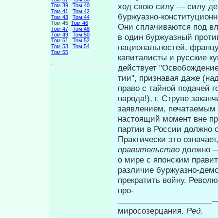
ход свою силу — силу де
Том 39
Том 40
Том 41
Том 42
буржуазно-конституционно
Том 43
Том 44
Том 45
Том 46
Они сплачиваются под вл
Том 47
Том 48
Том 49
Том 50
в один буржуазный прот
Том 51
Том 52
национальностей, францу
Том 53
Том 54
Том 55
капиталисты и русские к
действует "Освобождение"
тии", признавая даже (на
право с тайной подачей 
народа!), г. Стру­ве закан
заявлением, печатае­мым
настоящий момент вне п
партии в России должно 
Практически это означает
правительство
должно —
о мире с японским правит
различие буржуазно-демо
прекратить войну. Револю
про-
—
миросозерцания.
Ред.