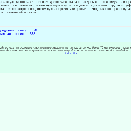
ывали уже много раз, что Россия давно живет на за­нятые деньги, что ее бюджеты во
 министров финан­сов, сменяющих один другого, сводятся год за годом с крупным деф
ваются прехитро посредством бухгалтерских ухищрений; — что, на­конец, пресловута
оит главным образом из
ыдущая страница ... 376
ующая страница ... 378
сайт основан на всемирно известном произведении, но так как автор уже более 75 лет руководит нами 
копирайт с ним. Хостинг поддерживается в постоянном рабочем состоянии источниками бесперебойного
industrika.ru
.