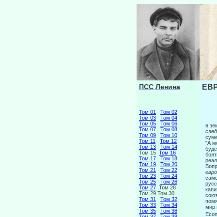
ПСС Ленина
ЕВР
Том 01
Том 02
Том 03
Том 04
Том 05
Том 06
в зе
Том 07
Том 08
сле
Том 09
Том 10
суме
Том 11
Том 12
"А м
Том 13
Том 14
буде
Том 15
Том 16
боят
Том 17
Том 18
реал
Том 19
Том 20
Вопр
Том 21
Том 22
евро
Том 23
Том 24
само
Том 25
Том 26
русс
Том 27
Том 28
капи
Том 29 Том 30
союз
Том 31
Том 32
помя
Том 33
Том 34
мир 
Том 35
Том 36
Econ
Том 37
Том 38