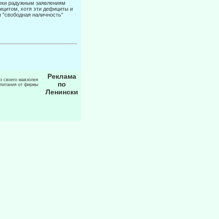
преки радужным заявлениям
ицитом, хотя эти дефициты и
я "свободная наличность"
Реклама
из своего мавзолея
по
 питания от фирмы
Ленински