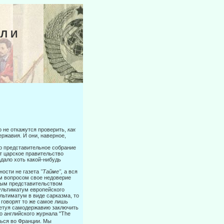
Л И
о не откажутся проверить,
как
ржавия. И они, наверное,
о представительное собрание
ет царское правительство
адало хоть какой-нибудь
ности не газета
"Тайме",
а вся
им вопросом свое недоверие
ным предста­вительством
ультиматум европейского
льтиматум в виде сарказма, то
го­ворят то же самое лишь
ветуя самодержавию заключить
о английского журнала "The
ться во Франции. Мы