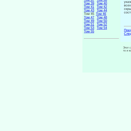
указ
Том 39
Том 40
всех
Том 41
Том 42
скры
Том 43
Том 44
сост
Том 45
Том 46
Том 47
Том 48
Том 49
Том 50
Том 51
Том 52
Том 53
Том 54
Пред
Том 55
След
Этот 
то и 