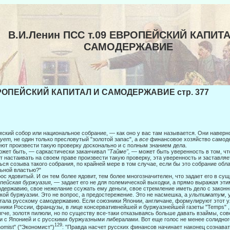
В.И.Ленин ПСС т.09 ЕВРОПЕЙСКИЙ КАПИТА
САМОДЕРЖАВИЕ
ОПЕЙСКИЙ КАПИТАЛ И САМОДЕРЖАВИЕ стр. 377
мский собор или национальное собрание, — как оно у вас там называется. Они на­верн
дует,
не один только пресловутый "золотой за­пас", а
все
финансовое хозяйство самоде
ют произвести такую проверку досконально и с полным знанием дела.
ожет быть, — саркастически заканчивал
"Тайме",
— может быть уверенность в том, чт
т настаивать на своем праве произвести такую проверку, эта уверенность и заставля
ься созыва такого собрания, по крайней мере в том случае, если бы это собрание обл
ьной властью?"
ос ядовитый. И он тем более ядовит, тем более многозначителен, что задает его в сущ
пейская буржуазия,
— задает его не для поле­мической выходки, а прямо выражая эт
державию, свое нежелание ссужать ему деньги, свое стремление иметь дело с закон
кой буржуазии. Это не вопрос, а предостережение. Это не насмешка, а
ультиматум,
тала русскому самодержавию. Если союз­ники Японии, англичане, формулируют этот у
ники России, французы, в лице консервативнейшей и буржуазнейшей газеты "Temps" , 
гче, золотя пилюли, но по существу все-таки отказываясь больше давать взаймы, со
и с Японией и с русски­ми буржуазными либералами. Вот еще голос не менее солидног
129
omist" ("Экономист")
: "Правда насчет русских финансов начинает наконец сознава