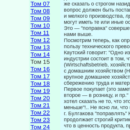
Том 07
же сказать о строгом нази
вопрос должен быть постав
Том 08
и мелкого производства,
п
Том 09
могут иметь те или иные о
Том 10
Это — "поправка" совершен
Том 11
нами выше.
Том 12
Посмотрим теперь, как опр
пользу тех­нического прев
Том 13
Каутский говорит: "Одно и
Том 14
индустрии состоит в том, 
Том 15
(Wirtschaftsbetrieb, хозяй
Том 16
с домашним хозяйством (Hau
Том 17
крупное домашнее хозяйст
Том 18
сбережению труда и матери
Первое покупает (это заме
Том 19
второе — в розницу, и пр." 
Том 20
хотел сказать не то, что э
Том 21
меньше"!.. Не ясно ли, что
Том 22
г. Булгакова "поправлять"
Том 23
продолжает строгий критик
что в ценность продукта, 
Том 24