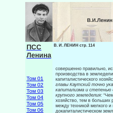
В.И.Ленин
ПСС
В. И. ЛЕНИН стр. 114
Ленина
совершенно правильно, ис
производ­ства в земледел
Том 01
капиталистического хозяй­
Том 02
главы Каутский точно ук
капитализма и степенью 
Том 03
крупного земледелия:
"Чем
Том 04
хозяйство, тем в больших 
Том 05
между техникой мелкого и к
Том 06
докапиталистическом земл