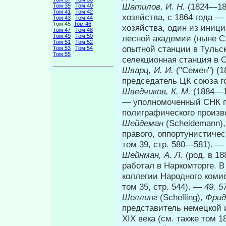
Шатилов, И. Н.
(1824—18
Том 39
Том 40
Том 41
Том 42
хозяйства, с 1864 года —
Том 43
Том 44
Том 45
Том 46
хозяйства, один из иници
Том 47
Том 48
Том 49
Том 50
лесной академии (ныне С.
Том 51
Том 52
опытной станции в Тульс
Том 53
Том 54
Том 55
селекционная станция в 
Шварц, И. И.
("Семен") (
председатель ЦК союза го
Шведчиков, К. М.
(1884—1
— уполномоченный СНК п
полиграфического произво
Шейдеман
(Scheidemann)
правого, оппортунистиче­
том 39, стр. 580—581). 
Шейнман, А. Л.
(род. в 18
работал в Наркомторге. В
коллегии Народного комис
том 35, стр. 544). —
49, 5
Шеллинг
(Schelling),
Фрид
представитель немецкой 
XIX века (см. также том 1