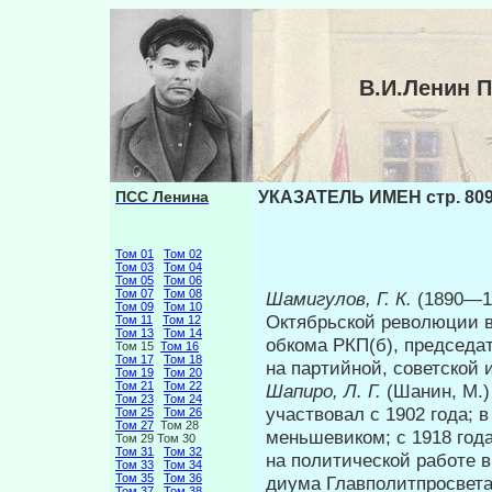
В.И.Ленин 
ПСС Ленина
УКАЗАТЕЛЬ ИМЕН стр. 80
Том 01
Том 02
Том 03
Том 04
Том 05
Том 06
Том 07
Том 08
Шамигулов, Г. К.
(1890—1
Том 09
Том 10
Октябрьской революции в
Том 11
Том 12
Том 13
Том 14
обкома РКП(б), председа
Том 15
Том 16
Том 17
Том 18
на партийной, советской
Том 19
Том 20
Том 21
Том 22
Шапиро, Л. Г.
(Шанин, М.
Том 23
Том 24
участвовал с 1902 года; 
Том 25
Том 26
Том 27
Том 28
меньшевиком; с 1918 год
Том 29 Том 30
Том 31
Том 32
на политической работе в
Том 33
Том 34
Том 35
Том 36
диума Главполитпросвета 
Том 37
Том 38