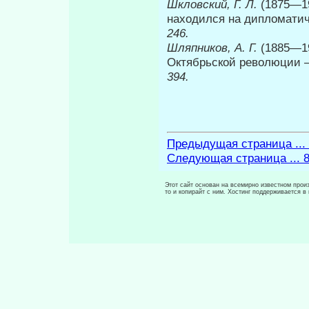
Шкловский, Г. Л.
(1875—19
находился на диплома­тич
246.
Шляпников, А. Г.
(1885—19
Октябрьской революции — 
394.
Предыдущая страница ...
Следующая страница ... 
Этот сайт основан на всемирно известном произ
то и копирайт с ним. Хостинг поддерживается 