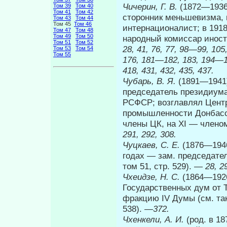
Чичерин, Г. В.
(1872—1936
Том 39
Том 40
Том 41
Том 42
сторонник меньшевиз­ма,
Том 43
Том 44
Том 45
Том 46
интернационалист; в 1918
Том 47
Том 48
Том 49
Том 50
народный комиссар иностр
Том 51
Том 52
28, 41, 76, 77, 98—99, 105
Том 53
Том 54
Том 55
176, 181—182, 183, 194—19
418, 431, 432, 435, 437.
Чубарь, В. Я.
(1891—1941)
председатель президиу­
РСФСР; возглавлял Центр
промышленности Донбасса
члены ЦК, на XI — членом
291, 292, 308.
Чуцкаев, С. Е.
(1876—1946
годах — зам. председате­
том 51, стр. 529). —
28, 2
Чхеидзе, Н. С.
(1864—1926
Государственных дум от 
фракцию IV Думы (см. так
538).
—372.
Чхенкели, А. И.
(род. в 1