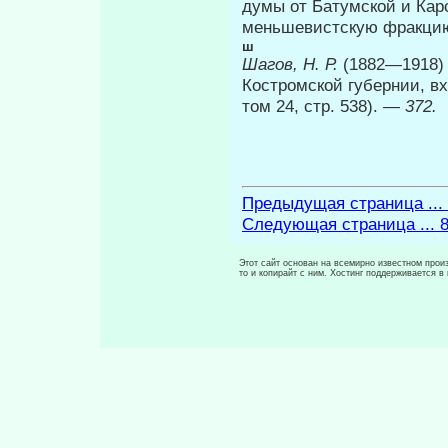
думы от Батумской и Кар­
меньшевистскую фракцию 
ш
Шагов, Н. Р.
(1882—1918)
Костромской губер­нии, 
том 24, стр. 538). —
372.
Предыдущая страница ...
Следующая страница ... 
Этот сайт основан на всемирно известном произ
то и копирайт с ним. Хостинг поддерживается 