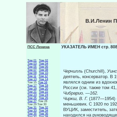
В.И.Ленин 
ПСС Ленина
УКАЗАТЕЛЬ ИМЕН стр. 80
Том 01
Том 02
Том 03
Том 04
Том 05
Том 06
Том 07
Том 08
Черчилль
(Churchill),
Уин
Том 09
Том 10
деятель, консерватор. В
Том 11
Том 12
Том 13
Том 14
являлся одним из вдохно
Том 15
Том 16
Том 17
Том 18
России (см. также том 41,
Том 19
Том 20
Том 21
Том 22
Чибрарио.
—
162.
Том 23
Том 24
Чиркш, В. Г.
(1877—1954) 
Том 25
Том 26
Том 27
Том 28
меньшевик. С 1920 по 1
Том 29 Том 30
Том 31
Том 32
ВУЦИК, заместитель, зат
Том 33
Том 34
Том 35
Том 36
находился на руководяще
Том 37
Том 38