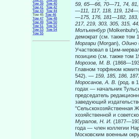
59, 65—66, 70—71, 74, 81,
Том 39
Том 40
Том 41
Том 42
—111, 117, 118, 119, 124
Том 43
Том 44
Том 45
Том 46
—175, 176, 181—182, 183,
Том 47
Том 48
Том 49
Том 50
217, 219, 303, 305, 315, 44
Том 51
Том 52
Молъкенбур
(Molkenbuhr)
Том 53
Том 54
Том 55
демократ (см. также том 1
Моргари
(Morgan),
Одино
Участвовал в Цим-мервал
позицию (см. также том 1
Морозов, М. В.
(1868—1938
Главном торфяном комите
542). —
159, 185, 186, 187
Моросанов, А. В.
(род. в 
годах — начальник Туль­с
председатель редакционн
заведующий издательство
"Сельскохозяйственная Ж
хозяйственной и советск
Муралов, Н. И.
(1877—193
года — член коллегии На
Московским военным окру