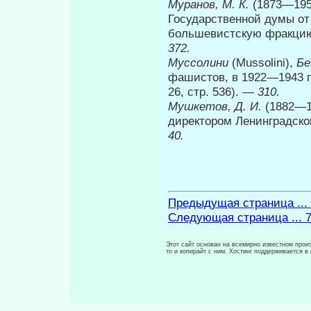
Муранов, М. К.
(1873—195
Государственной думы от 
большевистскую фракцию 
372.
Муссолини
(Mussolini),
Б
фашистов, в 1922—1943 г
26, стр. 536). —
310.
Мушкетов, Д. И.
(1882—1
директором Ленинградского
40.
Предыдущая страница ...
Следующая страница ... 
Этот сайт основан на всемирно известном произ
то и копирайт с ним. Хостинг поддерживается 