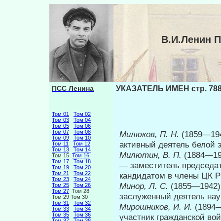
В.И.Ленин 
ПСС Ленина
УКАЗАТЕЛЬ ИМЕН стр. 78
Том 01
Том 02
Том 03
Том 04
Том 05
Том 06
Том 07
Том 08
Милюков, П. Н.
(1859—194
Том 09
Том 10
активный деятель белой э
Том 11
Том 12
Том 13
Том 14
Милютин, В. П.
(1884—19
Том 15
Том 16
Том 17
Том 18
— заместитель предсе­да
Том 19
Том 20
Том 21
Том 22
кандидатом в члены ЦК РК
Том 23
Том 24
Минор, Л. С.
(1855—1942)
Том 25
Том 26
Том 27
Том 28
заслуженный деятель на
Том 29 Том 30
Том 31
Том 32
Мирошников, И. И.
(1894—
Том 33
Том 34
Том 35
Том 36
участник гражданской вой
Том 37
Том 38