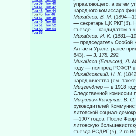
управляющего, а затем у
Том 39
Том 40
Том 41
Том 42
народного комиссара фи
Том 43
Том 44
Том 45
Том 46
Михайлов, В. М.
(1894—19
Том 47
Том 48
Том 49
Том 50
— секретарь ЦК РКП(б). Н
Том 51
Том 52
съезде — кандидатом в чл
Том 53
Том 54
Том 55
Михайлов, И. К.
(1881—19
— председатель Осо­бой 
Алтае и Урале, ранее при
643). —
3, 178, 292.
Михайлов (Елинсон), Л. 
году — полпред РСФСР в Н
Михайловский, Н. К.
(184
народничества (см. также
Мицгендлер
— в 1918 год
Следственной комиссии 
Мицкевич-Капсукас, В. С
руководителей Коммуни­ст
литовской социал-демокр
—1907 годов. После Февр
литовскую большевистскую
съезда РСДРП(б), 2-го Вс