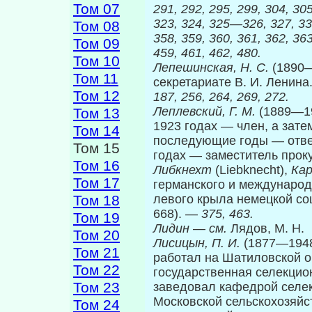
Том 07
291, 292, 295, 299, 304, 30
323, 324, 325—326, 327, 33
Том 08
358, 359, 360, 361, 362, 3
Том 09
459, 461, 462, 480.
Том 10
Лепешинская, Н. С.
(1890—
Том 11
секретариате В. И. Ленин
Том 12
187, 256, 264, 269, 272.
Леплевский, Г. М.
(1889—19
Том 13
1923 годах — член, а за­т
Том 14
последующие годы — отве
Том 15
годах — заместитель про
Том 16
Либкнехт
(Liebknecht),
Ка
Том 17
германского и международ
Том 18
левого крыла немецкой соц
668). —
375, 463.
Том 19
Лидин
—
см.
Лядов, М. Н.
Том 20
Лисицын, П. И.
(1877—1948
Том 21
работал на Шатиловской о
Том 22
государственная селекцион
Том 23
заведовал кафедрой селек
Московской сельскохозяйст
Том 24