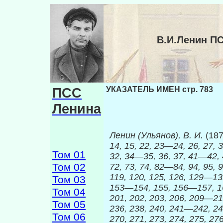
В.И.Ленин П
ПСС
УКАЗАТЕЛЬ ИМЕН стр. 783
Ленина
Ленин (Ульянов), В. И.
(18
14, 15, 22, 23—24, 26, 27, 3
Том 01
32, 34—35, 36, 37, 41—42, 43
Том 02
72, 73, 74, 82—84, 94, 95,
119, 120, 125, 126, 129—1
Том 03
153—154, 155, 156—157, 160
Том 04
201, 202, 203, 206, 209—21
Том 05
236, 238, 240, 241—242, 24
Том 06
270, 271, 273, 274, 275, 27