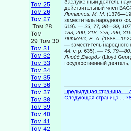
Заслуженный деятель наук
Том 25
действительный член ВА
Том 26
Литвинов, М. М.
(1876—195
Том 27
заместитель народного ко­м
Том 28
619). —
23, 77, 98
—
99, 10
183, 200, 218, 228, 296, 316
Том
Литкенс, Е. А.
(1888—1922
29 Том 30
— заместитель народного 
Том 31
44, стр. 635). —
75, 79
—
80
Том 32
Ллойд Джордж
(Lloyd Geor
Том 33
государственный деятель,
Том 34
Том 35
Том 36
Том 37
Предыдущая страница ... 
Следующая страница ... 7
Том 38
Том 39
Том 40
Том 41
Том 42