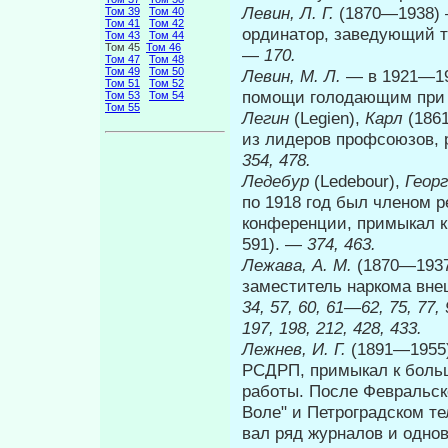
Левин, Л. Г.
(1870—1938) 
Том 39
Том 40
Том 41
Том 42
ординатор, заведующий т
Том 43
Том 44
Том 45
Том 46
—
170.
Том 47
Том 48
Том 49
Том 50
Левин, М. Л.
— в 1921—19
Том 51
Том 52
помощи голодающим пр
Том 53
Том 54
Том 55
Легин
(Legien),
Карл
(186
из лидеров профсою­зов, 
354, 478.
Ледебур
(Ledebour),
Геор
по 1918 год был чле­ном 
конференции, примыкал к
591). —
374, 463.
Лежава, А. М.
(1870—1937
заместитель наркома внеш
34, 57, 60, 61—62, 75, 77,
197, 198, 212, 428, 433.
Лежнев, И. Г.
(1891—1955)
РСДРП, примыкал к больш
работы. После Февральск
Воле" и Петроградском те
вал ряд журналов и одно