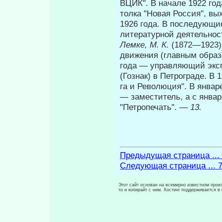
ВЦИК". В начале 1922 го­
толка "Новая Россия", вы
1926 года. В последующи
литературной деятельнос
Лемке, М. К.
(1872—1923)
движения (главным об­разо
года — управляющий эксп
(Гознак) в Петрограде. В
га и Революция". В январ
— заместитель, а с январ
"Петропечать". —
13.
Предыдущая страница ...
Следующая страница ... 
Этот сайт основан на всемирно известном произ
то и копирайт с ним. Хостинг поддерживается 