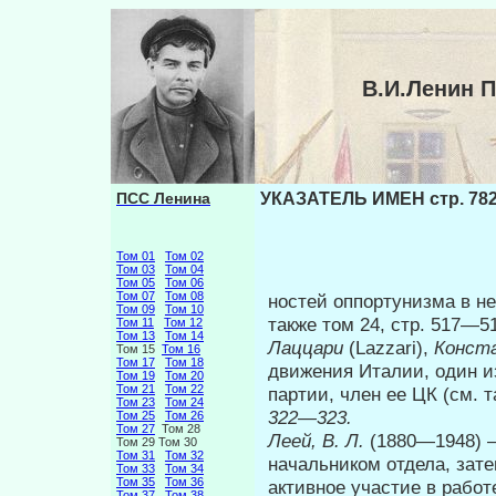
В.И.Ленин 
ПСС Ленина
УКАЗАТЕЛЬ ИМЕН стр. 78
Том 01
Том 02
Том 03
Том 04
Том 05
Том 06
Том 07
Том 08
ностей оппортунизма в н
Том 09
Том 10
также том 24, стр. 517—5
Том 11
Том 12
Том 13
Том 14
Лаццари
(Lazzari),
Конст
Том 15
Том 16
Том 17
Том 18
движения Италии, один и
Том 19
Том 20
Том 21
Том 22
партии, член ее ЦК (см. т
Том 23
Том 24
322—323.
Том 25
Том 26
Том 27
Том 28
Леей, В. Л.
(1880—1948) —
Том 29 Том 30
Том 31
Том 32
начальником отдела, за­
Том 33
Том 34
Том 35
Том 36
активное участие в работ
Том 37
Том 38