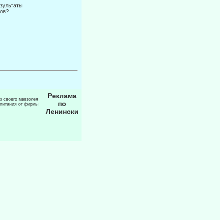
езультаты
ров?
Реклама
из своего мавзолея
по
 питания от фирмы
Ленински