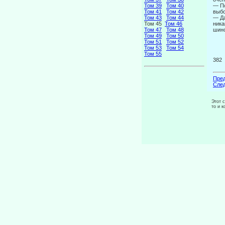
Том 39
Том 40
— По
Том 41
Том 42
выбо
Том 43
Том 44
— Да
Том 45
Том 46
ника
Том 47
Том 48
шинс
Том 49
Том 50
Том 51
Том 52
Том 53
Том 54
Том 55
382
Пред
След
Этот 
то и 