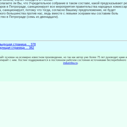
лагаете ли Вы, что Учредительное собрание в таком составе, какой предсказывают р
ров в Петрограде, санкционирует все мероприятия правительства народных комисса
, санкционирует, потому что тогда, согласно Вашему предположению, не будет
кого большинства против нас, ведь вместе с левыми эсерами мы составим боль­
тво в Петрограде (семь из двенадцати).
ыдущая страница ... 378
ующая страница ... 382
сайт основан на всемирно известном произведении, но так как автор уже более 75 лет руководит нами 
копирайт с ним. Хостинг поддерживается в постоянном рабочем состоянии источниками бесперебойного
industrika.ru
.