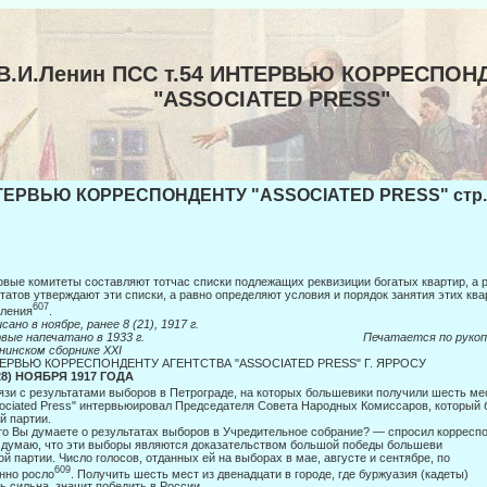
В.И.Ленин ПСС т.54 ИНТЕРВЬЮ КОРРЕСПОН
"ASSOCIATED PRESS"
ЕРВЬЮ КОРРЕСПОНДЕНТУ "ASSOCIATED PRESS" стр.
вые комитеты составляют тотчас списки подлежащих реквизиции богатых квартир, а
татов утверждают эти списки, а равно опре­деляют условия и порядок занятия этих кв
607
ления
.
сано в ноябре, ранее 8 (21), 1917 г.
ервые напечатано в 1933 г. Печатается по рукопи
нинском сборнике
XXI
ЕРВЬЮ КОРРЕСПОНДЕНТУ АГЕНТСТВА "ASSOCIATED PRESS" Г. ЯРРОСУ
(28) НОЯБРЯ 1917 ГОДА
язи с результатами выборов в Петрограде, на которых большевики получили шесть ме
ociated Press" интервьюировал Председателя Совета Народных Комиссаров, который 
й партии.
о Вы думаете о результатах выборов в Учредительное собрание? — спросил корреспо
думаю, что эти выборы являются доказательством большой победы большеви­
ой партии. Число голосов, отданных ей на выборах в мае, августе и сентябре, по­
609
нно росло
. Получить шесть мест из двенадцати в городе, где буржуазия (кадеты)
ь сильна, значит победить в России.