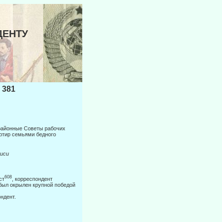
ДЕНТУ
 381
 районные Советы рабочих
артир семьями бедного
си
608
ст
, кор­респондент
был окрылен крупной победой
ндент.