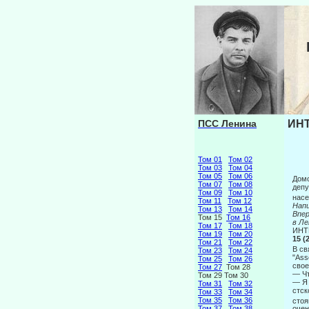
ПСС Ленина
ИНТ
Том 01
Том 02
Том 03
Том 04
Том 05
Том 06
Домо
Том 07
Том 08
депу
Том 09
Том 10
насе
Том 11
Том 12
Напи
Том 13
Том 14
Вп
Том 15
Том 16
в Ле
Том 17
Том 18
ИНТ
Том 19
Том 20
15 
Том 21
Том 22
В св
Том 23
Том 24
"Ass
Том 25
Том 26
свое
Том 27
Том 28
— Чт
Том 29 Том 30
— Я 
Том 31
Том 32
стск
Том 33
Том 34
Том 35
Том 36
стоя
Том 37
Том 38
очен