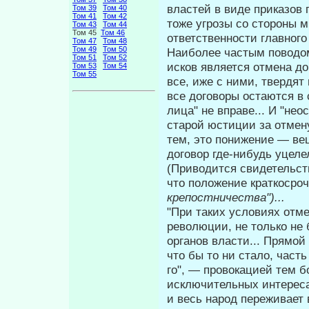
властей в виде приказов г
Том 39
Том 40
Том 41
Том 42
тоже угрозы со стороны 
Том 43
Том 44
Том 45
Том 46
ответственности главного
Том 47
Том 48
Том 49
Том 50
Наиболее частым поводом
Том 51
Том 52
исков является отмена д
Том 53
Том 54
Том 55
все, иже с ними, твердят 
все договоры остаются в 
лица" не вправе... И "не
старой юстиции за отмен
тем, это понижение — ве
договор где-нибудь уцеле
(Приводится свидетельст
что по­ложение краткосро
крепостничества")...
"При таких условиях отм
революции, не только не
органов власти... Прямой
что бы то ни стало, част
го", — провокацией тем б
исключительных интересах
и весь народ переживает 