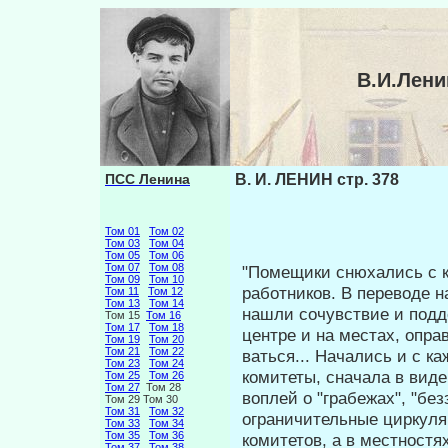
В.И.Лени
ПСС Ленина
В. И. ЛЕНИН стр. 378
Том 01
Том 02
Том 03
Том 04
Том 05
Том 06
Том 07
Том 08
"Помещики снюхались с к
Том 09
Том 10
работников. В перево­де 
Том 11
Том 12
Том 13
Том 14
нашли сочувствие и подде
Том 15
Том 16
Том 17
Том 18
центре и на местах, опра
Том 19
Том 20
Том 21
Том 22
ваться... Начались и с к
Том 23
Том 24
комитеты, сначала в виде
Том 25
Том 26
Том 27
Том 28
воплей о "грабежах", "без
Том 29 Том 30
Том 31
Том 32
ограничительные циркуля
Том 33
Том 34
Том 35
Том 36
комите­тов, а в местност
Том 37
Том 38