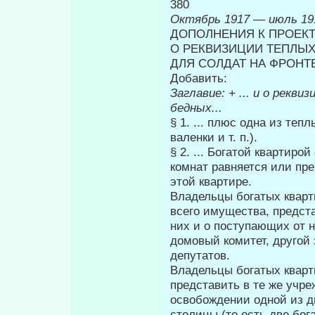
380
Октябрь 1917
—
июль 19
ДОПОЛНЕНИЯ К ПРОЕКТ
О РЕКВИЗИЦИИ ТЕПЛЫ
ДЛЯ СОЛДАТ НА ФРОНТ
Добавить:
Заглавие: + ... и о рекв
бедных...
§ 1. ... плюс одна из теп
валенки и т. п.).
§ 2. ... Богатой квартиро
комнат равняется или пр
этой квартире.
Владельцы богатых кварт
всего имущества, предст
них и о посту­пающих от 
домовый комитет, другой
депутатов.
Владельцы богатых кварт
представить в те же учре
освобождении одной из д
столицы (то есть две бо