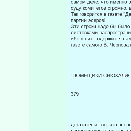
самом деле, что именно 
суду коми­тетов огромно,
Так говорится в газете "
партии эсеров!
Эти строки надо бы было
лис­товками распространи
ибо в них содержится са
газете самого В. Чернова
"ПОМЕЩИКИ СНЮХАЛИС
379
доказательство, что эсе
изменила
крестьянству, ч