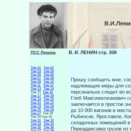
В.И.Лени
ПСС Ленина
В. И. ЛЕНИН стр. 308
Том 01
Том 02
Том 03
Том 04
Том 05
Том 06
Том 07
Том 08
Прошу сообщить мне, соо
Том 09
Том 10
надле­жащие меры для сох
Том 11
Том 12
Том 13
Том 14
персонально сле­дит во 
Том 15
Том 16
Том 17
Том 18
Глеб Максимилианович со
Том 19
Том 20
Том 21
Том 22
заключается в простое з
Том 23
Том 24
до 10 000 вагонов в мест
Том 25
Том 26
Том 27
Том 28
Рыбинске, Ярославле, Ко
Том 29 Том 30
Том 31
Том 32
складочных помещений в 
Том 33
Том 34
Том 35
Том 36
Переадресовка грузов из 
Том 37
Том 38