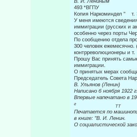
В. И. Лениным
493 *ВГПУ
Копия Наркоминдел " т.
У меня имеются сведения
имми­грации (русских и а
особенно через порты Чер
По сообщению отдела пр
300 че­ловек ежемесячно.
контрреволюционеры и т. п
Прошу Вас принять самы
иммигра­ции.
О принятых мерах сообщит
Председатель Совета На
В. Ульянов (Ленин)
Написано б ноября 1922 г
Впервые на
г
ТТ
Печатается по машиноп
в книге: "В. И. Ленин.
О социалистической зак