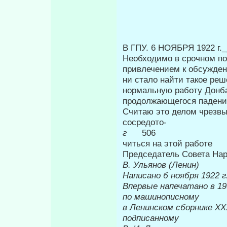
В ГПУ. 6 НОЯБРЯ 1922 г.
Необходимо в срочном по
привле­чением к обсужде
ни стало найти такое реш
нормальную работу Донба
продолжающегося падения
Считаю это делом чрезвы
сосредото-
г
506
читься на этой работе
Председатель Совета На
В. Ульянов (Ленин)
Написано б ноября 1922 г
Впервые напеч
по машинописному
в Ленинском сборнике
XX
подписанному