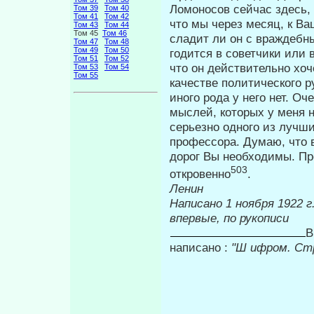
Ломоносов сейчас здесь,
Том 39
Том 40
Том 41
Том 42
что мы через месяц, к Ва
Том 43
Том 44
Том 45
Том 46
сладит ли он с враж­дебн
Том 47
Том 48
Том 49
Том 50
годится в советчики или 
Том 51
Том 52
что он действительно хоч
Том 53
Том 54
Том 55
качестве политического р
иного рода у него нет. О
мыслей, которых у меня н
серьезно одного из лучши
профес­сора. Думаю, что 
дорог Вы необ­ходимы. Пр
503
откровенно
.
Ленин
Написано 1 н
впервые, по рукописи
В
написано :
"Ш ифром. Стр