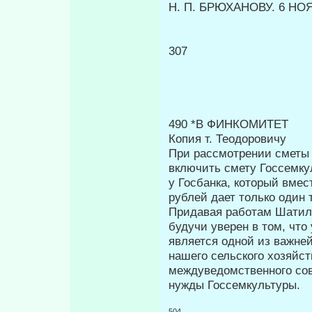
Η. Π. БРЮХАНОВУ. 6 НОЯ
307
490 *В ФИНКОМИТЕТ
Копия т. Теодоровичу
При рассмотрении сметы
вклю­чить смету Госсемк
у Госбанка, который вмес
рублей дает только один 
Придавая работам Шатило
буду­чи уверен в том, чт
является од­ной из важн
нашего сельского хозяйст
междуведомственного сов
нужды Госсемкультуры.
504