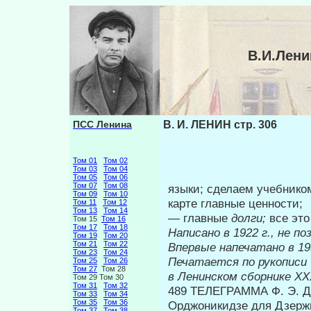
В.И.Лени
ПСС Ленина
В. И. ЛЕНИН стр. 306
Том 01
Том 02
Том 03
Том 04
Том 05
Том 06
Том 07
Том 08
языки; сделаем учебником
Том 09
Том 10
карте главные ценности;
Том 11
Том 12
Том 13
Том 14
— главные
долги;
все это
Том 15
Том 16
Том 17
Том 18
Написано в 1922 г., не п
Том 19
Том 20
Том 21
Том 22
Впервые на
Том 23
Том 24
Печатается по рукописи
Том 25
Том 26
Том 27
Том 28
в Ленинском сборнике
XX
Том 29 Том 30
Том 31
Том 32
489 ТЕЛЕГРАММА Ф. Э.
Том 33
Том 34
Том 35
Том 36
Орджоникидзе для Дзерж
Том 37
Том 38