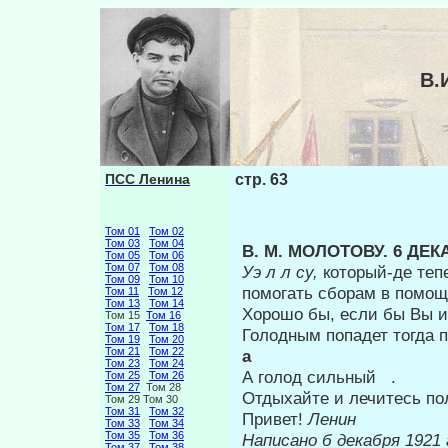
В.
ПСС Ленина
стр. 63
Том 01
Том 02
Том 03
Том 04
Β. Μ. МОЛОТОВУ. 6 ДЕКА
Том 05
Том 06
Том 07
Том 08
Уэ л л су,
который-де теп
Том 09
Том 10
помогать сбо­рам в помо
Том 11
Том 12
Том 13
Том 14
Хорошо бы, если бы Вы и
Том 15
Том 16
Том 17
Том 18
Голодным попадет тогда 
Том 19
Том 20
Том 21
Том 22
а 
Том 23
Том 24
А голод сильный .
Том 25
Том 26
Том 27
Том 28
Отдыхайте и лечитесь по
Том 29 Том 30
Том 31
Том 32
Привет!
Ленин
Том 33
Том 34
Том 35
Том 36
Написано б декабря 1921 
Том 37
Том 38