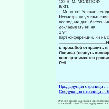
122 В. М. МОЛОТОВУ
6/ХП.
т. Молотов! Уезжаю сегод
Несмотря на уменьшение 
по­следние дни, бессонни
докладывать ни на
1 9^
партконференции, ни на 
Н
о просьбой отправить в
Ленина) {вернуть конвер
конверта имеется распис
Ред.
Предыдущая страница ...
Следующая страница ... 
Этот сайт основан на всемирно известном произ
то и копирайт с ним. Хостинг поддерживается 