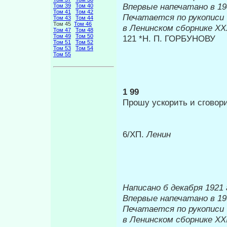
Впервые на
Том 39
Том 40
Том 41
Том 42
Печатается по рукописи
Том 43
Том 44
Том 45
Том 46
в Ленинском сборнике
XX
Том 47
Том 48
Том 49
Том 50
121 *Н. П. ГОРБУНОВУ
Том 51
Том 52
Том 53
Том 54
Том 55
1 99
Прошу ускорить и сговор
6/ХП.
Ленин
Написано б декабря 1921 
Впервые на
Печатается по рукописи
в Ленинском сборнике
XXI