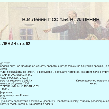
В.И.Ленин ПСС т.54 В. И. ЛЕНИН
И. ЛЕНИН стр. 62
да это?
авлена ли у Вас местная отчетность оборота, с разделением на покупки и про­дажи, а
уктов?
тьте, пожалуйста, на имя Н. П. Горбунова и сообщите поточнее, как стоит дело с отче
д. СНК
В. Ульянов (Ленин)
сано в декабря 1921 г.
ервые напечатано в 1933 г. Печатается по машинопис
нинском сборнике
XXIII
копии
ТЕЛЕГРАММА М. X. ПОЛЯКОВУ
I. 1921 г.
ферополь,
предсовнаркома Крыма
якову
у оказать содействие Алексею Андреевичу Преображенскому, старому рево­люционеру
ностых годов, который находится в плохих