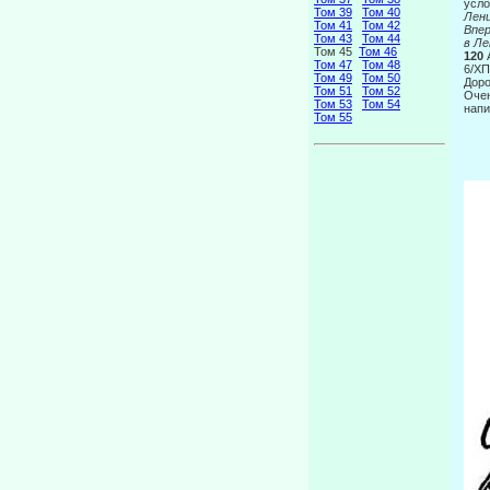
усло
Том 39
Том 40
Лен
Том 41
Том 42
Вп
Том 43
Том 44
в Ле
Том 45
Том 46
120
Том 47
Том 48
6/ХП
Том 49
Том 50
Доро
Том 51
Том 52
Очен
Том 53
Том 54
нап
Том 55