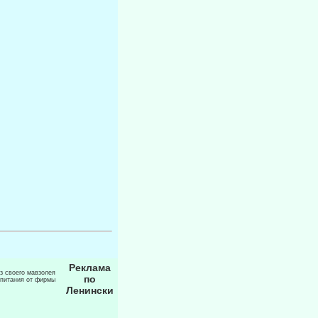
Реклама
из своего мавзолея
по
 питания от фирмы
Ленински