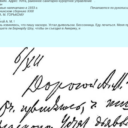
виях. Адрес: Ялта, районное санитарно-курортное управление .
ин
ервые напечатано в 1933 г. Печатается по рукописи
нинском сборнике
XXIII
А. М. ГОРЬКОМУ
.
гой А. М. !
ь извиняюсь, что пишу наскоро. Устал дьявольски. Бессонница. Еду лечиться. Меня п
ишете ли
Бернарду Шоу,
чтобы он съездил в Америку, и