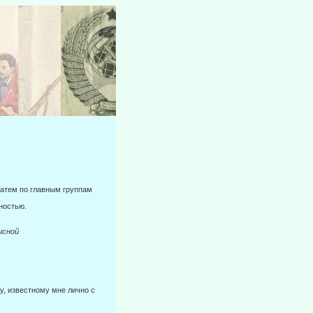
 затем по главным группам
тностью.
ной
, известному мне лично с