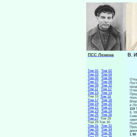
ПСС Ленина
В. 
Том 01
Том 02
Том 03
Том 04
Том 05
Том 06
Отку
Том 07
Том 08
Пост
Том 09
Том 10
прод
Том 11
Том 12
Отве
Том 13
Том 14
Пре
Том 15
Том 16
Напи
Том 17
Том 18
Вп
Том 19
Том 20
в Ле
Том 21
Том 22
119
Том 23
Том 24
6. XI
Том 25
Том 26
Сим
Том 27
Том 28
зам
Том 29 Том 30
Пол
Том 31
Том 32
Прош
Том 33
Том 34
девя
Том 35
Том 36
1 90
Том 37
Том 38