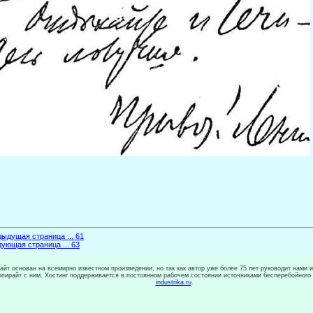
ыдущая страница ... 61
ующая страница ... 63
сайт основан на всемирно известном произведении, но так как автор уже более 75 лет руководит нами 
копирайт с ним. Хостинг поддерживается в постоянном рабочем состоянии источниками бесперебойного
industrika.ru
.