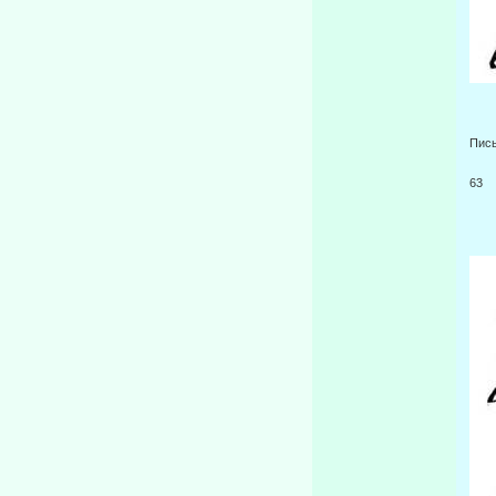
Пись
63