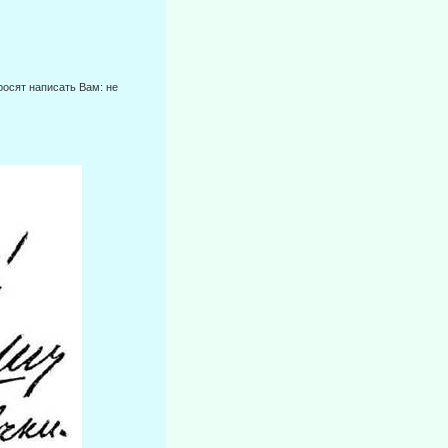
росят написать Вам: не