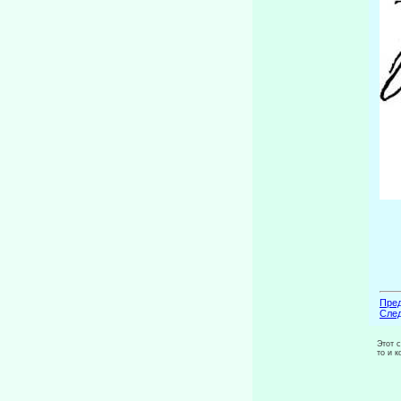
Пред
След
Этот 
то и 