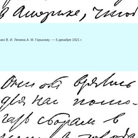
мо В. И. Ленина А. М. Горькому. — 6 декабря 1921 г.