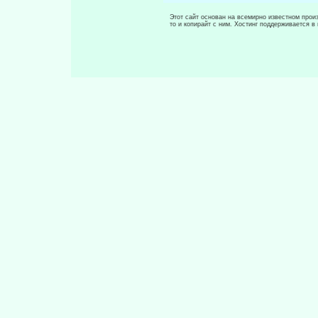
Этот сайт основан на всемирно известном произ
то и копирайт с ним. Хостинг поддерживается 