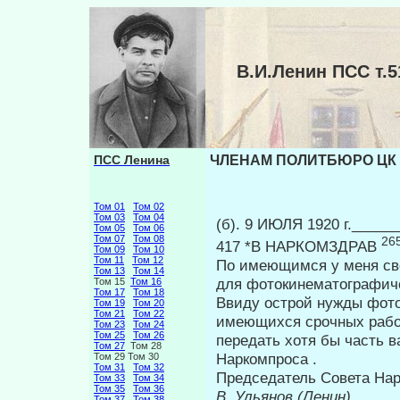
В.И.Ленин ПСС т
ПСС Ленина
ЧЛЕНАМ ПОЛИТБЮРО ЦК Р
Том 01
Том 02
Том 03
Том 04
(б). 9 ИЮЛЯ 1920 г._____
Том 05
Том 06
Том 07
Том 08
26
417 *В НАРКОМЗДРАВ
Том 09
Том 10
Том 11
Том 12
По имеющимся у меня све
Том 13
Том 14
для фото­кинематографич
Том 15
Том 16
Том 17
Том 18
Ввиду острой нужды фото
Том 19
Том 20
Том 21
Том 22
имею­щихся срочных рабо
Том 23
Том 24
Том 25
Том 26
передать хотя бы часть 
Том 27
Том 28
Наркомпроса .
Том 29 Том 30
Том 31
Том 32
Председатель Совета На
Том 33
Том 34
Том 35
Том 36
В. Ульянов (Ленин)
Том 37
Том 38