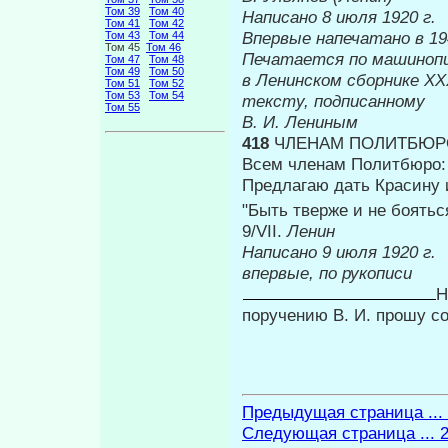
Том 39
Том 40
Написано 8 июля 1920 г.
Том 41
Том 42
Впервые на
Том 43
Том 44
Том 45
Том 46
Печатается по машиноп
Том 47
Том 48
Том 49
Том 50
в Ленинском сборнике
Том 51
Том 52
Том 53
Том 54
тексту, подписанному
Том 55
В. И. Лениным
418
ЧЛЕНАМ ПОЛИТБЮРО
Всем членам Политбюро:
Предлагаю дать Красину 
"Быть тверже и не боятьс
9/VII.
Ленин
Написано 9 
впервые, по рукописи
Н
поручению В. И. прошу с
Предыдущая страница ...
Следующая страница ... 