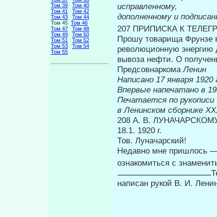
исправленному,
Том 39
Том 40
Том 41
Том 42
дополненному и подписа
Том 43
Том 44
Том 45
Том 46
207 ПРИПИСКА К ТЕЛЕГ
Том 47
Том 48
Том 49
Том 50
Прошу товарища Фрунзе в
Том 51
Том 52
Том 53
Том 54
революци­онную энергию 
Том 55
вывоза нефти. О по­лучен
Предсовнаркома
Ленин
Написано 17 января 1920 
Впервые на
Печатается по рукописи
в Ленинском сборнике
XX
208 А. В. ЛУНАЧАРСКОМ
18.1. 1920 г.
Тов. Луначарский!
Недавно мне пришлось — 
ознакомиться с знамени
Т
написан рукой В. И. Лени