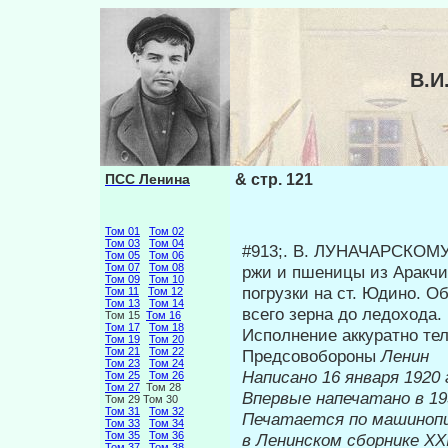
В.И
ПСС Ленина
& стр. 121
Том 01
Том 02
Том 03
Том 04
#913;. Β. ЛУНАЧАРСКОМУ.
Том 05
Том 06
Том 07
Том 08
ржи и пшеницы из Аракчин
Том 09
Том 10
погрузки на ст. Юдино. 
Том 11
Том 12
Том 13
Том 14
всего зерна до ледо­хода
Том 15
Том 16
Том 17
Том 18
Исполнение аккуратно те
Том 19
Том 20
Том 21
Том 22
Предсовобороны
Ленин
Том 23
Том 24
Написано 16 января 1920 
Том 25
Том 26
Том 27
Том 28
Впервые на
Том 29 Том 30
Том 31
Том 32
Печатается по машиноп
Том 33
Том 34
Том 35
Том 36
в Ленинском сборнике
Том 37
Том 38