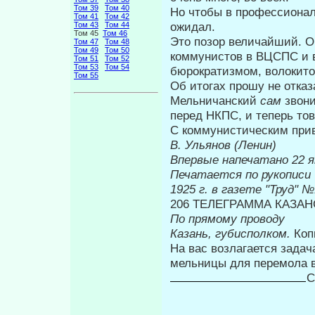
Том 39
Том 40
Но чтобы в профессиона
Том 41
Том 42
ожидал.
Том 43
Том 44
Том 45
Том 46
Это позор величайший. О
Том 47
Том 48
Том 49
Том 50
ком­мунистов в ВЦСПС и
Том 51
Том 52
Том 53
Том 54
бюрократизмом, волокито
Том 55
Об итогах прошу не отка
Мельничанский
сам
звон
перед НКПС, и теперь тов
С коммунистическим при
В. Ульянов (Ленин)
Впервые н
Печатается по рукописи
1925 г. в газете "Труд" 
206 ТЕЛЕГРАММА КАЗА
По прямому проводу
Казань, губисполком.
Коп
На вас возлагается задач
мельницы для перемола 
С