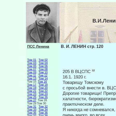
В.И.Лени
ПСС Ленина
В. И. ЛЕНИН стр. 120
Том 01
Том 02
Том 03
Том 04
Том 05
Том 06
Том 07
Том 08
ш
205 В ВЦСПС
Том 09
Том 10
Том 11
Том 12
16.1. 1920 г.
Том 13
Том 14
Товарищу Томскому
Том 15
Том 16
Том 17
Том 18
с просьбой внести в. В
Том 19
Том 20
Том 21
Том 22
Дорогие товарищи! Преп
Том 23
Том 24
Том 25
Том 26
ха­латности, бюрократиз
Том 27
Том 28
практическом
деле.
Том 29 Том 30
Том 31
Том 32
Я никогда не сомневался
Том 33
Том 34
Том 35
Том 36
очень мно­го, во всех.
Том 37
Том 38