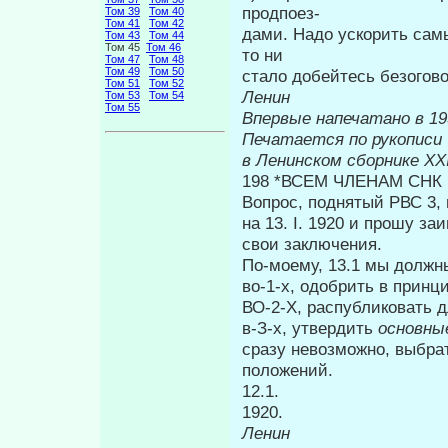
продпоез-
Том 39
Том 40
Том 41
Том 42
дами. Надо ускорить са
Том 43
Том 44
Том 45
Том 46
то ни
Том 47
Том 48
Том 49
Том 50
стало добейтесь безогов
Том 51
Том 52
Ленин
Том 53
Том 54
Том 55
Впервые на
Печатается по рукописи
в Ленинском сборнике
XX
198 *ВСЕМ ЧЛЕНАМ СНК
Вопрос, поднятый РВС 3,
на 13. I. 1920 и прошу з
свои заключе­ния.
По-моему, 13.1 мы должн
во-1-х, одобрить в принц
ВО-2-Х, распубликовать 
в-З-х, утвердить
основны
сразу не­возможно, выбр
положений.
12.1.
1
Ленин