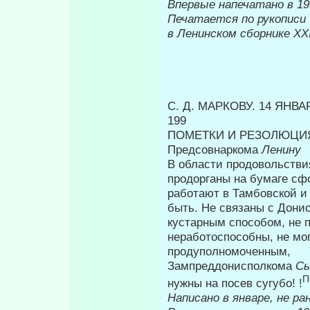
Впервые на
Печатается по рукописи
в Ленинском сборнике
XX
С. Д. МАРКОВУ. 14 ЯНВАР
199
ПОМЕТКИ И РЕЗОЛЮЦИЯ
Предсовнаркома
Ленину
В области продовольстви
продорганы на бумаге сф
работают в Тамбовской и 
быть. Не связаны с Дони
кустарным спосо­бом, не 
неработоспособны, не мо
продуполномоченным,
Зампреддонисполкома
С
П
нужны на посев сугубо! !
Написано в январе, не ра