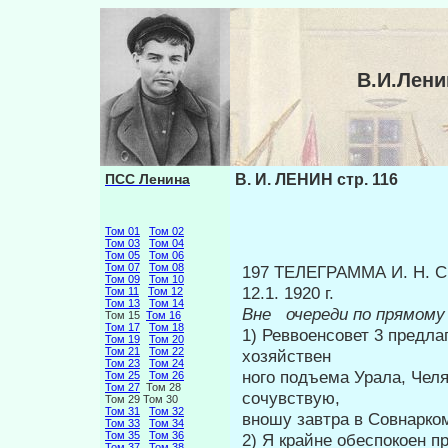
В.И.Лени
ПСС Ленина
В. И. ЛЕНИН стр. 116
Том 01
Том 02
Том 03
Том 04
Том 05
Том 06
Том 07
Том 08
197 ТЕЛЕГРАММА И. Н.
Том 09
Том 10
12.1. 1920 г.
Том 11
Том 12
Том 13
Том 14
Вне
очереди по прямому
Том 15
Том 16
Том 17
Том 18
1) Реввоенсовет 3 предла
Том 19
Том 20
Том 21
Том 22
хозяйствен­
Том 23
Том 24
ного подъема Урала, Чел
Том 25
Том 26
Том 27
Том 28
сочувствую,
Том 29 Том 30
Том 31
Том 32
вношу завтра в Совнарко
Том 33
Том 34
Том 35
Том 36
2) Я крайне обеспокоен п
Том 37
Том 38