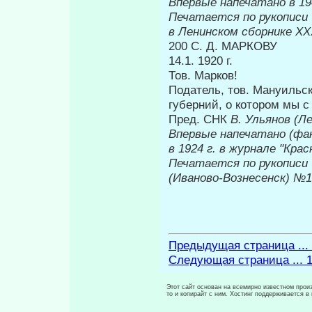
Впервые на
Печатается по рукописи
в Ленинском сборнике
XX
200 С. Д. МАРКОВУ
14.1. 1920 г.
Тов. Марков!
Податель, тов. Мануильс
губерний, о котором мы с
Пред. СНК
В. Ульянов (Л
Впервые напечатано (фа
в 1924 г. в 
Печатается по рукописи
(Иваново-Вознесенск) №
Предыдущая страница ...
Следующая страница ... 
Этот сайт основан на всемирно известном произ
то и копирайт с ним. Хостинг поддерживается 