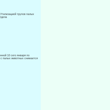
 Утилизацией трупов палых
отдела
нной 10 сего января по
с палых животных снимается