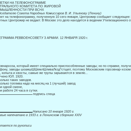
ЕТКИ НА ТЕЛЕФОНОГРАММЕ
ТРАЛЬНОГО КОМИТЕТА ПО ЖИРОВОЙ
МЫШЛЕННОСТИ ПРИ ВСНХ
седателю Совета Народных Комиссаров В. И. Ульянову (Ленину)
вет на телефонограмму, полученную 10 сего января, Центрожир сообщает следующее:
тных Центрожир не ведает. В Москве это дело находится в ведении Утилизационного 
ЕГРАММА РЕВВОЕНСОВЕТУ 3 АРМИИ. 12 ЯНВАРЯ 1920 г.
овнархоза, который имеет специально приспособленные заводы; но по справке, получе
фону, заводы шоажшШШемлШливаЛкзд^стщют, поэтому Московским горсовнар-хозом 
, копыта и хвосты, самые же трупы зарываются в землю...
чено ЮЛ. 1920.
колько таких заводов.
колько топлива надо на месяц на 1 (лучший) завод
ри одной смене,
ри работе 24 часа в сутки.
подпись спеца
Написано 10 января 1920 г.
вые напечатано в 1933 г. в Ленинском сборнике
XXIV
тается по рукописи