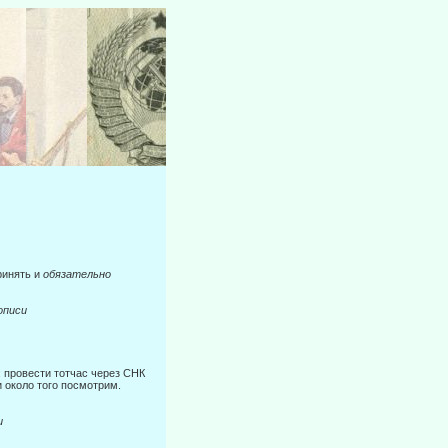
ринять и
обязательно
иси
: провести тотчас через СНК
и около того посмотрим.
и