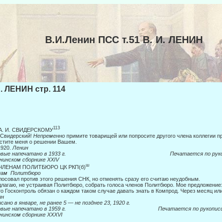
В.И.Ленин ПСС т.51 В. И. ЛЕНИН
И. ЛЕНИН стр. 114
113
 А. И. СВИДЕРСКОМУ
 Свидерский!
Непременно
примите товарищей или попросите другого члена коллегии п
стите меня о решении Вашем.
1920.
Ленин
ервые напечатано в 1933 г. Печатается по рукоп
нинском сборнике
XXIV
ш
ЧЛЕНАМ ПОЛИТБЮРО ЦК РКП(б)
нам
Политбюро
лосовал против этого решения СНК, но отменять сразу его считаю неудобным.
лагаю, не устраивая Политбюро, собрать голоса членов Политбюро. Мое пред­ложение
о Госконтроль обязан о каждом таком случае давать знать в Компрод. Через месяц ил
ин
сано в январе, не ранее 5
—
не позднее 23, 1920 г.
ервые напечатано в 1959 г. Печатается по рукопис
нинском сборнике
XXXVI