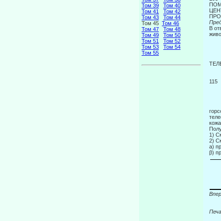
ПОМ
Том 39
Том 40
ЦЕН
Том 41
Том 42
ПРО
Том 43
Том 44
Пред
Том 45
Том 46
В от
Том 47
Том 48
живо
Том 49
Том 50
Том 51
Том 52
Том 53
Том 54
Том 55
ТЕЛ
115
горс
теле
кожа
Полу
1) С
2) С
а) п
β) п
Впер
Печа