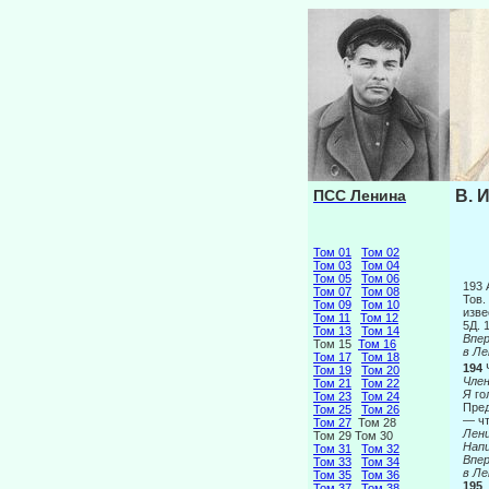
ПСС Ленина
В. 
Том 01
Том 02
Том 03
Том 04
Том 05
Том 06
193
Том 07
Том 08
Тов.
Том 09
Том 10
изве
Том 11
Том 12
5Д. 
Том 13
Том 14
Вп
Том 15
Том 16
в Ле
Том 17
Том 18
194
Том 19
Том 20
Чле
Том 21
Том 22
Я
го
Том 23
Том 24
Пред
Том 25
Том 26
— чт
Том 27
Том 28
Лен
Том 29 Том 30
Напи
Том 31
Том 32
Вп
Том 33
Том 34
в Ле
Том 35
Том 36
195
Том 37
Том 38