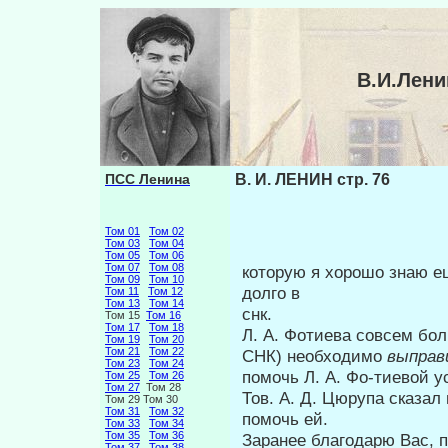
В.И.Лени
ПСС Ленина
В. И. ЛЕНИН стр. 76
Том 01
Том 02
Том 03
Том 04
Том 05
Том 06
Том 07
Том 08
которую я хорошо знаю ещ
Том 09
Том 10
долго в
Том 11
Том 12
Том 13
Том 14
снк.
Том 15
Том 16
Том 17
Том 18
Л. А. Фотиева совсем бол
Том 19
Том 20
Том 21
Том 22
СНК) необходимо
выправ
Том 23
Том 24
помочь Л. А. Фо-тиевой у
Том 25
Том 26
Том 27
Том 28
Тов. А. Д. Цюрупа сказал 
Том 29 Том 30
Том 31
Том 32
помочь ей.
Том 33
Том 34
Том 35
Том 36
Заранее благодарю Вас, п
Том 37
Том 38