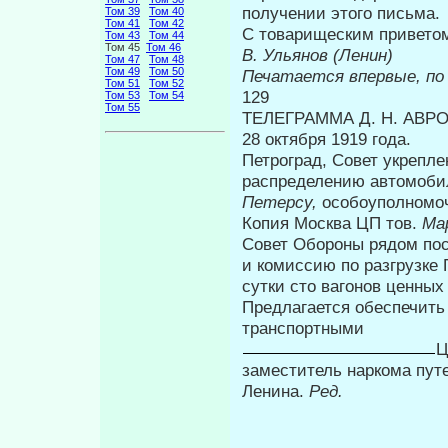
полу­чении этого письма.
Том 39
Том 40
Том 41
Том 42
С товарищеским привето
Том 43
Том 44
Том 45
Том 46
В. Ульянов (Ленин)
Том 47
Том 48
Том 49
Том 50
Печатается впервые, по 
Том 51
Том 52
129
Том 53
Том 54
Том 55
ТЕЛЕГРАММА Д. Н. АВРОВ
28 октября 1919 года.
Петроград, Совет укрепле
распределению автомоби
Петерсу,
особоуполномо
Копия Москва ЦП тов.
Ма
Совет Обороны рядом пос
и комиссию по разгрузке 
сутки сто ва­гонов ценны
Предлагается обеспечить
транспортными
Ц
заместитель наркома пут
Ленина.
Ред.