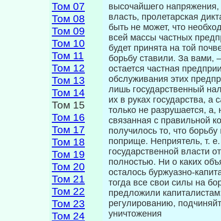
Том 07
высочайшего напряжения, 
власть, пролетарская дикт
Том 08
быть не может, что необхо
Том 09
всей массы частных предп
Том 10
будет принята на той почве
Том 11
борьбу ставили. За вами,
Том 12
остается частная предпри
обслуживания этих предпр
Том 13
лишь государственный нал
Том 14
их в руках государства, а
Том 15
только не разрушается, а,
Том 16
связанная с правильной к
Том 17
получилось то, что борьб
Том 18
поприще. Неприятель, т. е.
государственной власти от
Том 19
полностью. Ни о каких объ
Том 20
осталось буржуазно-капит
Том 21
тогда все свои силы на бо
Том 22
предложили ка­питалистам
Том 23
регулированию, подчиняйте
уничтожения
Том 24