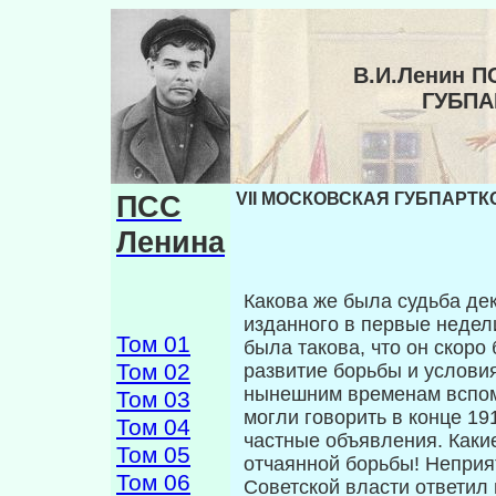
В.И.Ленин П
ГУБП
ПСС
VII МОСКОВСКАЯ ГУБПАРТК
Ленина
Какова же была судьба де
изданного в первые недел
Том 01
была такова, что он скор
Том 02
развитие борьбы и условия
нынешним временам вспомн
Том 03
могли говорить в конце 19
Том 04
частные объявления. Каки
Том 05
отчаянной борь­бы! Неприят
Том 06
Советской власти ответил