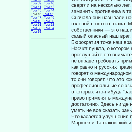
Том 39
Том 40
свергли на несколько лет
Том 41
Том 42
заманить противника в так
Том 43
Том 44
Том 45
Том 46
Сначала они называли на
Том 47
Том 48
Том 49
Том 50
голо­вой с пятого этажа. 
Том 51
Том 52
Том 53
Том 54
собственни­ки — это наш
Том 55
самый опасный наш враг.
Бюрократия тоже наш вра
Насчет пункта, о котором
прослушайте его внимате
не вправе требовать при
как равно и русских прави
говорят о международном.
то они говорят, что это к
профессиональные союзы 
в которых что-нибудь "за
право применять междуна
достаточно. Здесь нигде 
уметь не все сказать ран
Что касается улучшения п
Маршев и Тартаковский и