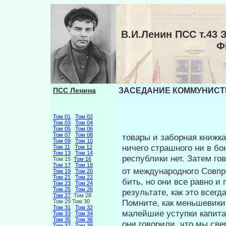
В.И.Ленин ПСС т.
Ф
ПСС Ленина
ЗАСЕДАНИЕ КОММУНИСТИ
Том 01
Том 02
Том 03
Том 04
Том 05
Том 06
Том 07
Том 08
товары и заборная книжка
Том 09
Том 10
ничего страшного ни в бо
Том 11
Том 12
Том 13
Том 14
республики нет. Затем го
Том 15
Том 16
Том 17
Том 18
от международного Совп
Том 19
Том 20
Том 21
Том 22
бить, но они все равно и 
Том 23
Том 24
Том 25
Том 26
результате, как это всег
Том 27
Том 28
Помните, как меньшевики 
Том 29 Том 30
Том 31
Том 32
малейшие ус­тупки капита
Том 33
Том 34
Том 35
Том 36
они говорили, что мы свер
Том 37
Том 38