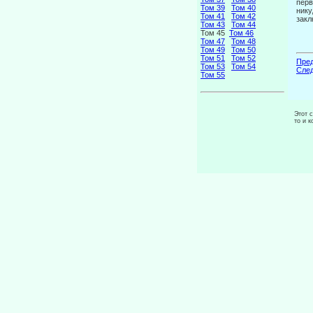
перв
Том 39
Том 40
нику
Том 41
Том 42
закл
Том 43
Том 44
Том 45
Том 46
Том 47
Том 48
Том 49
Том 50
Том 51
Том 52
Пред
Том 53
Том 54
След
Том 55
Этот 
то и 