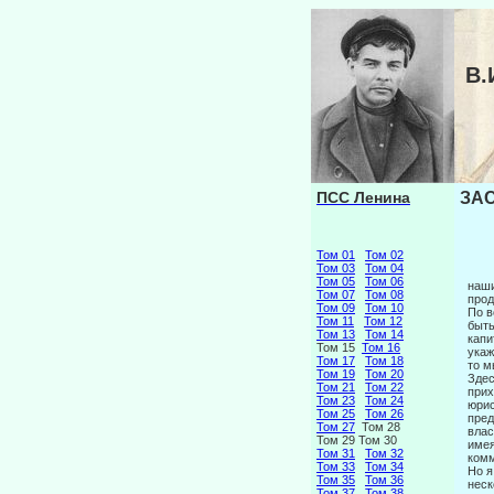
В.
ПСС Ленина
ЗА
Том 01
Том 02
Том 03
Том 04
Том 05
Том 06
наши
Том 07
Том 08
прод
Том 09
Том 10
По в
Том 11
Том 12
быть
Том 13
Том 14
капи
Том 15
Том 16
укаж
Том 17
Том 18
то м
Том 19
Том 20
Здес
Том 21
Том 22
прих
Том 23
Том 24
юрис
Том 25
Том 26
пред
Том 27
Том 28
влас
Том 29 Том 30
имея
Том 31
Том 32
комм
Том 33
Том 34
Но я
Том 35
Том 36
неск
Том 37
Том 38