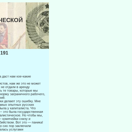
ИЧЕСКОЙ
191
 даст нам кое-какие
истов, нам же это не может
 не отдали в аренду
ть те товары, которые мы
 норму заграничного рабочего,
чий.
ики делают эту ошибку. Мне
самых опытных русских
ыла у капитали­ста. Что
— это была государственная
талистическое. Но чтобы мы,
 ко­мячейки снизу и
бийством. Вот это — паника!
до сих пор заключили
валась услугами