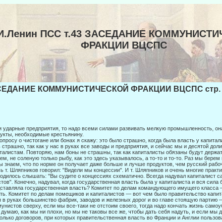
И.Ленин ПСС т.43 ЗАСЕДАНИЕ КОММУНИСТ
ФРАКЦИИ ВЦСПС
СЕДАНИЕ КОММУНИСТИЧЕСКОЙ ФРАКЦИИ ВЦСПС стр. 
 ударные предприятия, то надо всеми силами развивать мелкую промышленность, она
укты, необходимые крестьянину.
опросу о чистогане или бонах я скажу: это было страшно, когда была власть у капитал
 страшно, так как у нас в руках все заводы и предприятия, и сейчас мы и десятой доли
талистам. Повторяю, нам боны не страшны, так как капиталисты обязаны будут держа
ем, не соленую только рыбу, как это здесь указывалось, а то-то и то-то. Раз мы берем
ы знаем, что по норме он получает даже больше и лучше продуктов, чем русский рабо
ь т. Шляпников говорил: "Видели мы концессии". И т. Шляпников и очень мно­гие практ
одилось слышать: "Вы судите о концессиях схематично. Всегда надувал капиталист 
тов". Конечно, надувал, когда государственная власть была у капиталиста и вся сила б
ставляла государственная власть? Комитет по делам командующего иму­щего класса 
ть. Комитет по делам помещиков и капи­талистов — вот чем было правительство капи
 в ру­ках большинство фабрик, заводов и железных дорог и во главе стоящую партию —
унистов сверху, если мы все-таки не отстоим своего, тогда надо кончать жизнь самоу
 думаю, как мы ни плохи, но мы не таковы все же, чтобы дать себя надуть, и ес­ли мы 
олько договоров, при которых правительственная власть во Франции и Англии пользо