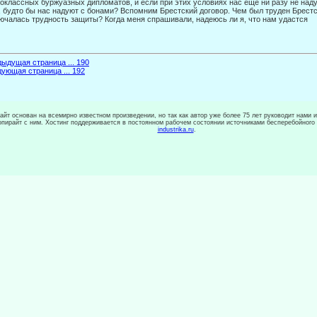
оклассных буржуазных ди­пломатов, и если при этих условиях нас еще ни разу не наду
, будто бы нас надуют с бонами? Вспомним Брестский договор. Чем был труден Брест
ючалась трудность защиты? Когда меня спрашивали, надеюсь ли я, что нам удастся
ыдущая страница ... 190
ующая страница ... 192
сайт основан на всемирно известном произведении, но так как автор уже более 75 лет руководит нами 
копирайт с ним. Хостинг поддерживается в постоянном рабочем состоянии источниками бесперебойного
industrika.ru
.