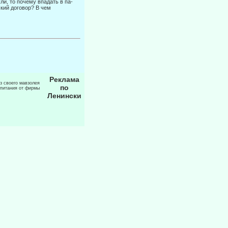
ли, то почему впадать в па­
ский договор? В чем
Реклама
из своего мавзолея
по
 питания от фирмы
Ленински