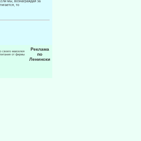
Если мы, вознаграждая за
тигается, то
Реклама
из своего мавзолея
по
 питания от фирмы
Ленински