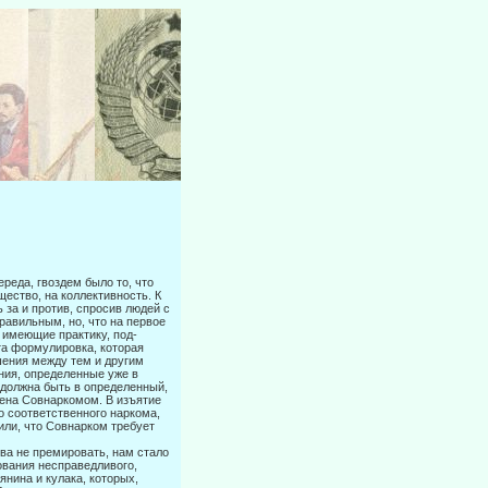
ереда, гвоздем было то, что
щество, на коллективность. К
ь за и против, спросив людей с
равильным, но, что на первое
 имеющие практику, под­
 та формулировка, которая
шения между тем и другим
ния, определенные уже в
 должна быть в определенный,
дена Совнаркомом. В изъятие
 со­ответственного наркома,
или, что Совнарком требует
ва не премировать, нам стало
рования несправедливого,
янина и кулака, которых,