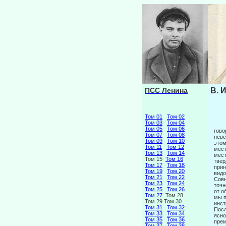
ПСС Ленина
В. 
Том 01
Том 02
Том 03
Том 04
Том 05
Том 06
гово
Том 07
Том 08
неве
Том 09
Том 10
этом
Том 11
Том 12
мест
Том 13
Том 14
мест
Том 15
Том 16
твер
Том 17
Том 18
прин
Том 19
Том 20
видо
Том 21
Том 22
Совн
Том 23
Том 24
точн
Том 25
Том 26
от о
Том 27
Том 28
мы п
Том 29 Том 30
инст
Том 31
Том 32
Посл
Том 33
Том 34
ясно
Том 35
Том 36
прем
Том 37
Том 38