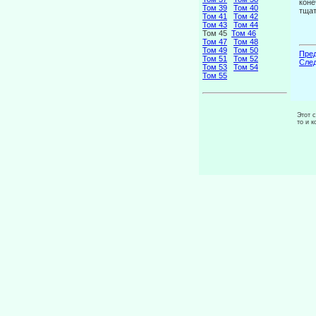
коне
Том 39
Том 40
тщат
Том 41
Том 42
Том 43
Том 44
Том 45
Том 46
Том 47
Том 48
Том 49
Том 50
Пред
Том 51
Том 52
След
Том 53
Том 54
Том 55
Этот 
то и 