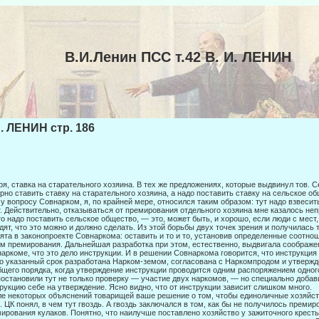
В.И.Ленин ПСС т.42 В. И. ЛЕНИН
И. ЛЕНИН стр. 186
ря, ставка на старательного хозяина. В тех же предложениях, которые выдвинул тов. С
рно ставить ставку на старательного хозяина, а надо поставить ставку на сельское об
у вопросу Сов­нарком, я, по крайней мере, относился таким образом: тут надо взвесит
. Действительно, отказываться от премирования отдельного хо­зяина мне казалось неп
о надо поставить сельское общество, — это, может быть, и хорошо, если люди с мест,
дят, что это можно и должно сделать. Из этой борьбы двух точек зрения и получи­лась
ята в законопроекте Совнаркома: оставить и то и то, установив определенные соотно
м премирования. Дальнейшая разработка при этом, естественно, выдвигала соображе
аркоме, что это дело инструкции. И в решении Совнаркома говорится, что инструкция
о указанный срок разработана Нарком-земом, согласована с Наркомпродом и утверж
бщего порядка, когда утверждение инструкции проводится одним распоряжением одного
остановили тут не только проверку — участие двух нар­комов, — но специально добав
рукцию себе на утвер­ждение. Ясно видно, что от инструкции зависит слишком много.
е некоторых объяснений товарищей ваше решение о том, чтобы единоличные хозяйст
. ЦК понял, в чем тут гвоздь. А гвоздь заклю­чался в том, как бы не получилось преми
ирования кула­ков. Понятно, что наилучше поставлено хозяйство у зажиточного кресть