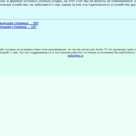
чно, в деревне осталось сколько угодно, на этот счет мы пи минуты не сомневаемся. 
ельное хозяйство, не заботимся о том, ка­ким путем эта тщательность в хозяйстве дос
ыдущая страница ... 185
ующая страница ... 187
сайт основан на всемирно известном произведении, но так как автор уже более 75 лет руководит нами 
копирайт с ним. Хостинг поддерживается в постоянном рабочем состоянии источниками бесперебойного
industrika.ru
.