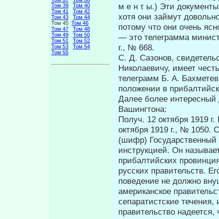
м е н τ ы.) Эти документ
Том 39
Том 40
Том 41
Том 42
хотя они займут довольно
Том 43
Том 44
Том 45
Том 46
потому что они очень яс
Том 47
Том 48
Том 49
Том 50
— это телеграмма ми­нист
Том 51
Том 52
г., № 668.
Том 53
Том 54
Том 55
С. Д. Сазонов, свидетель
Николаевичу, имеет честь
телеграмм Б. А. Бахметев
положении в прибалтийск
Далее более интересный 
Вашингтона:
Получ. 12 октября 1919 г
октября 1919 г., № 1050.
(шифр) Государственный 
инструкцией. Он называ­е
прибалтийских провинция
русских правительств. Е
поведение не должно вну
американское правительс
сепаратистские течения,
правительство надеется,