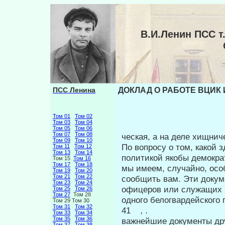
В.И.Ленин ПСС 
ПСС Ленина
ДОКЛАД О РАБОТЕ ВЦИК 
Том 01
Том 02
Том 03
Том 04
Том 05
Том 06
Том 07
Том 08
ческая, а на деле хищни
Том 09
Том 10
По вопросу о том, какой 
Том 11
Том 12
Том 13
Том 14
политикой якобы демокра
Том 15
Том 16
Том 17
Том 18
мы имеем, случай­но, ос
Том 19
Том 20
Том 21
Том 22
сообщить вам. Эти доку­
Том 23
Том 24
офицеров или служащих 
Том 25
Том 26
Том 27
Том 28
одного белогвардейского 
Том 29 Том 30
Том 31
Том 32
41
, .
Том 33
Том 34
Том 35
Том 36
важнейшие документы дру
Том 37
Том 38