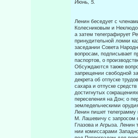
Июнь, 5.
Ленин беседует с членами
Колесниковым и Неклюдов
а затем теле­графирует Р
принудительной ломки ка
заседании Совета Народ
вопросам, подпи­сывает п
паспортов, о производств
Обсуждаются также вопрос
запрещении свободной за­
декрета об отпуске трудо
сахара и отпуске средств
достигнутых сокращениях 
переселения на Дон; о пе
земледель­ческими орудия
Ленин пишет телеграмму в
М. Лашевичу с запросом 
Глазова и Агрыза. Ленин 
нии комиссарами Западно
под Петроградом для пер