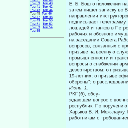
Е. Б. Бош о положении на
Том 39
Том 40
Том 41
Том 42
затем пишет записку во 
Том 43
Том 44
Том 45
Том 46
направлении инструкторо
Том 47
Том 48
Том 49
Том 50
подписывает телеграмму 
Том 51
Том 52
лошадей и танков в Петр
Том 53
Том 54
Том 55
рабочих и обозного имущ
на заседании Совета Раб
вопросов, связан­ных с п
призыве на военную служб
промышленности и трансп
вопросы о снабжении арм
де­зертирством; о призыв
19-летних; о призыве офи
обороны"; о расследова­н
Июнь, 1
РКП(б), обсу-
ждающем вопрос о военн
республик. По поручению
Харьков В. И. Меж-лауку, 
работникам с требование