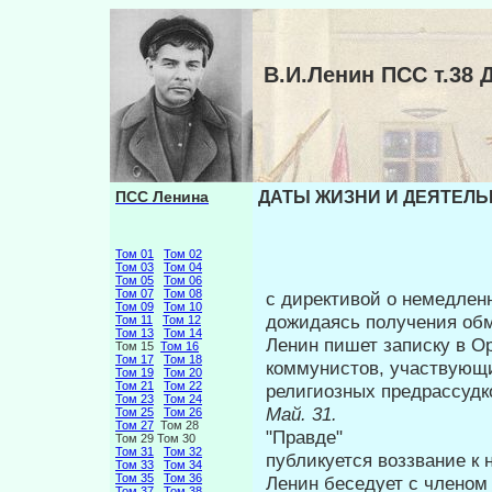
В.И.Ленин ПСС т.3
ПСС Ленина
ДАТЫ ЖИЗНИ И ДЕЯТЕЛЬНО
Том 01
Том 02
Том 03
Том 04
Том 05
Том 06
Том 07
Том 08
с директивой о немедлен
Том 09
Том 10
дожидаясь получения обм
Том 11
Том 12
Том 13
Том 14
Ленин пишет записку в О
Том 15
Том 16
Том 17
Том 18
коммунистов, участвующи
Том 19
Том 20
Том 21
Том 22
религиозных предрас­судк
Том 23
Том 24
Май. 31
Том 25
Том 26
Том 27
Том 28
"Правде"
Том 29 Том 30
Том 31
Том 32
публикуется воззвание к 
Том 33
Том 34
Том 35
Том 36
Ленин беседует с членом
Том 37
Том 38