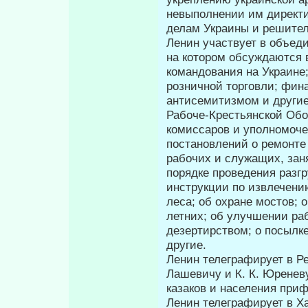
невыполнении им директи
делам Украины и решител
Ленин участвует в объед
на котором обсуждаются 
командования на Ук­раине
розничной торговли; фина
антисемитизмом и другие
Рабоче-Крестьянской Обо
комиссаров и уполномоче
постановлений о ремонте
рабочих и служа­щих, зан
порядке проведения разг
инструкции по извлечению
леса; об охране мос­тов;
летних; об улучшении раб
дезертирством; о посылк
другие.
Ленин телеграфирует в Ре
Лашевичу и К. К. Юренев
казаков и населения при
Ленин телеграфирует в Ха