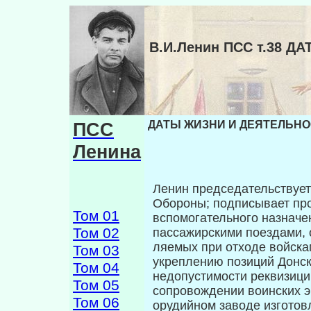
В.И.Ленин ПСС т.38 Д
ПСС
ДАТЫ ЖИЗНИ И ДЕЯТЕЛЬНОСТ
Ленина
Ленин председательствует
Обороны; подписывает про
Том 01
вспомогательного назначе
Том 02
пассажирскими поездами, 
ляемых при отходе войска
Том 03
укреплению позиций Донск
Том 04
недопустимости реквизици
Том 05
сопровождении во­инских 
Том 06
орудий­ном заводе изгото