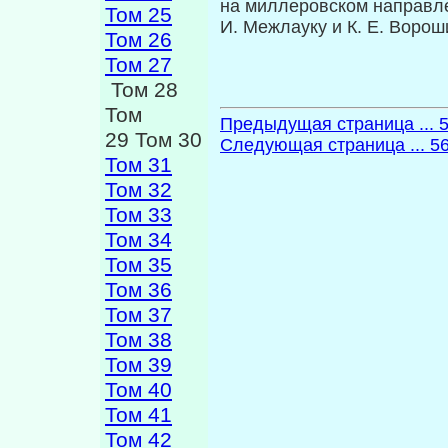
на миллеровском направле
Том 25
И. Межлауку и К. Е. Воро
Том 26
Том 27
Том 28
Том
Предыдущая страница ... 
29 Том 30
Следующая страница ... 5
Том 31
Том 32
Том 33
Том 34
Том 35
Том 36
Том 37
Том 38
Том 39
Том 40
Том 41
Том 42