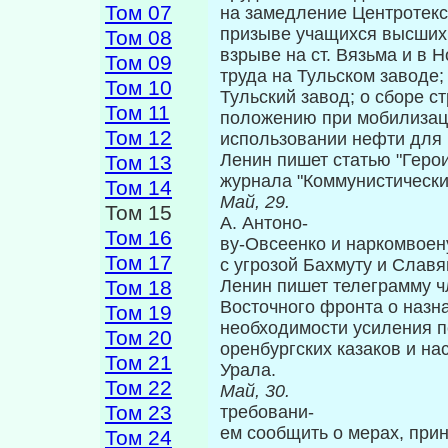
Том 07
на замедление Центротекс
призыве учащихся высших 
Том 08
взрыве на ст. Вязьма и в 
Том 09
труда на Тульском заводе
Том 10
Тульский завод; о сборе ст
Том 11
положению при мобилизаци
Том 12
использовании нефти для и
Ленин пишет статью "Геро
Том 13
журнала "Коммунистически
Том 14
Май, 29
Том 15
А. Антоно-
Том 16
ву-Овсеенко и наркомвоен
Том 17
с угрозой Бахмуту и Славя
Том 18
Ленин пишет телеграмму ч
Восточного фронта о назн
Том 19
необходимости усиления п
Том 20
оренбургских ка­заков и 
Том 21
Урала.
Том 22
Май, 30
Том 23
требовани-
ем сообщить о мерах, при
Том 24